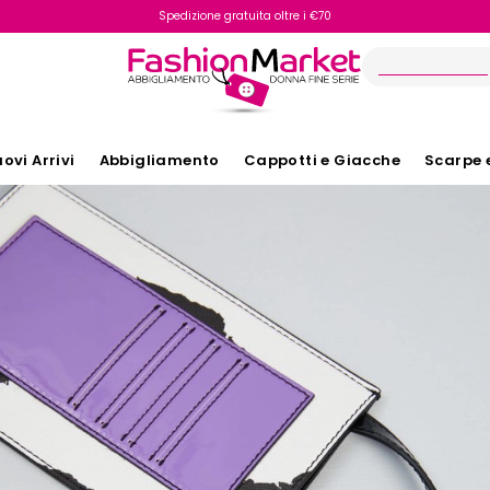
Spedizione gratuita oltre i €70
Reso facile e veloce
ovi Arrivi
Abbigliamento
Cappotti e Giacche
Scarpe 