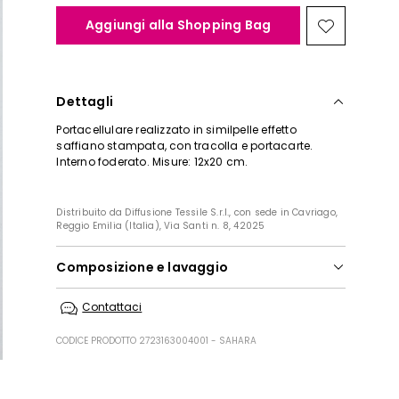
Aggiungi alla Shopping Bag
Sposta
nella
wishlist
Dettagli
Portacellulare realizzato in similpelle effetto
saffiano stampata, con tracolla e portacarte.
Interno foderato. Misure: 12x20 cm.
Distribuito da Diffusione Tessile S.r.l., con sede in Cavriago,
Reggio Emilia (Italia), Via Santi n. 8, 42025
Composizione e lavaggio
Modello in poliestere con spalmatura in
Contattaci
poliuretano; fodera poliestere.
CODICE PRODOTTO 2723163004001 - SAHARA