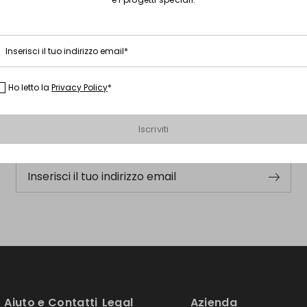
Inserisci il tuo indirizzo email*
Iscriviti alla nostra Newsletter
Ho letto la
Privacy Policy
*
Iscriviti subito alla newsletter e scopri in anteprima i nuovi
Iscriviti
arrivi, gli eventi e i progetti speciali.
Inserisci il tuo indirizzo email
Aiuto e Contatti
Legal
Azienda