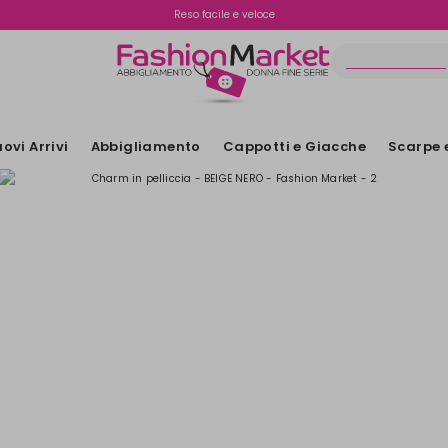
Spedizione gratuita oltre i €70
Reso facile e veloce
ovi Arrivi
Abbigliamento
Cappotti e Giacche
Scarpe 