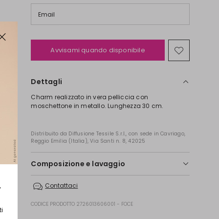
Email
Avvisami quando disponibile
Sposta
nella
wishlist
Dettagli
Charm realizzato in vera pelliccia con
moschettone in metallo. Lunghezza 30 cm.
Distribuito da Diffusione Tessile S.r.l., con sede in Cavriago,
Reggio Emilia (Italia), Via Santi n. 8, 42025
Composizione e lavaggio
Non lavare in acqua; non candeggiare; non
r
Contattaci
asciugare in tamburo; non stirare; non lavare a
secco; non lavare ad umido professionale.; non
CODICE PRODOTTO 2726013606001 - FOCE
usare metodi di lavaggio o pulitura a secco per
ti
tessuto. far pulire solo da laboratori specializzati in