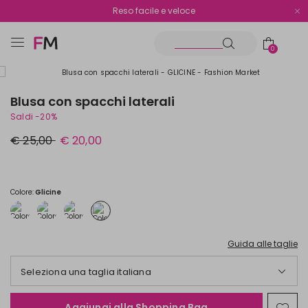
Spedizione gratuita oltre i €70
Reso facile e veloce
0
Blusa con spacchi laterali
Saldi -20%
Prezzo
Nuovo
€ 25,00
€ 20,00
originale
prezzo
€
€
25,00
20,00
Colore:
Glicine
Guida alle taglie
Seleziona una taglia italiana
Aggiungi alla Shopping Bag