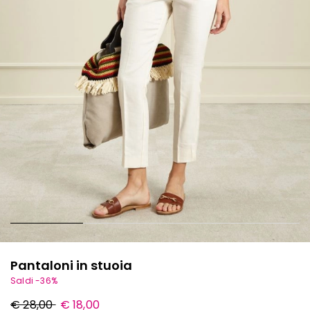
Pantaloni in stuoia
Saldi -36%
Prezzo
Nuovo
€ 28,00
€ 18,00
originale
prezzo