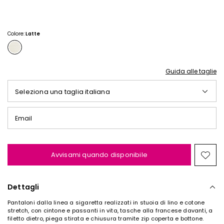
€
€
28,00
18,00
Colore:
Latte
Guida alle taglie
Seleziona una taglia italiana
Email
Avvisami quando disponibile
Spos
nella
wishl
Dettagli
Pantaloni dalla linea a sigaretta realizzati in stuoia di lino e cotone
stretch, con cintone e passanti in vita, tasche alla francese davanti, a
filetto dietro, piega stirata e chiusura tramite zip coperta e bottone.