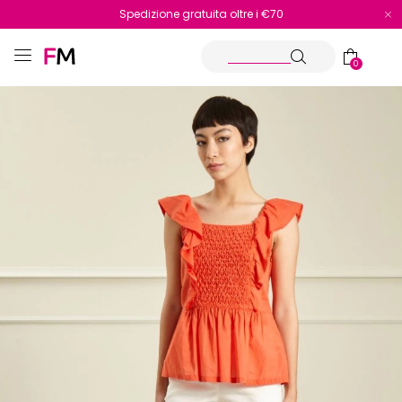
Spedizione gratuita oltre i €70
Reso facile e veloce
0