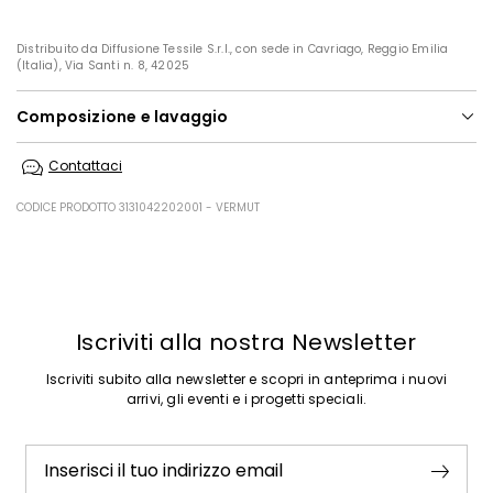
Distribuito da Diffusione Tessile S.r.l., con sede in Cavriago, Reggio Emilia
(Italia), Via Santi n. 8, 42025
Composizione e lavaggio
In lavatrice max 30 gradi ridotta azione meccanica; non candeggiare;
Contattaci
non asciugare in tamburo; asciugare appeso in ombra; ferro tiepido
max 120 gradi c; lavare a secco delicato con percloroetilene.
CODICE PRODOTTO 3131042202001 - VERMUT
57% lino, 20% cotone, 18% poliammide, 5% elastan.
Precedente
Successivo
Iscriviti alla nostra Newsletter
Iscriviti subito alla newsletter e scopri in anteprima i nuovi
arrivi, gli eventi e i progetti speciali.
Inserisci il tuo indirizzo email