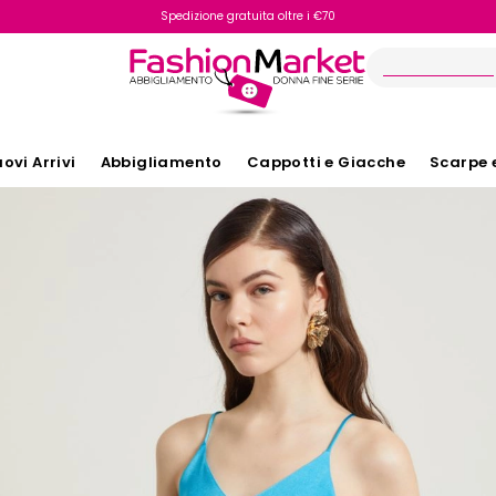
Spedizione gratuita oltre i €70
Reso facile e veloce
ovi Arrivi
Abbigliamento
Cappotti e Giacche
Scarpe 