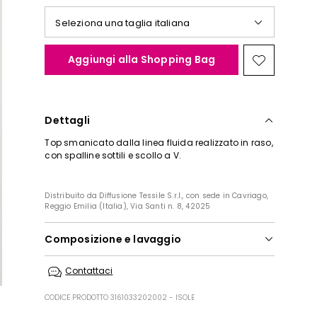
Seleziona una taglia italiana
Aggiungi alla Shopping Bag
Sposta
nella
wishlist
Dettagli
Top smanicato dalla linea fluida realizzato in raso,
con spalline sottili e scollo a V.
Distribuito da Diffusione Tessile S.r.l., con sede in Cavriago,
Reggio Emilia (Italia), Via Santi n. 8, 42025
Composizione e lavaggio
In lavatrice max 30 gradi ridotta azione
Contattaci
meccanica; non candeggiare; non asciugare in
tamburo; asciugare appeso in ombra; ferro tiepido
CODICE PRODOTTO 3161033202002 - ISOLE
max 120 gradi c; lavare a secco delicato con
percloroetilene.