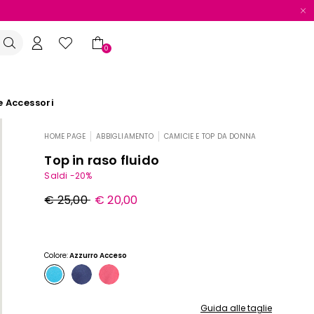
0
e Accessori
HOME PAGE
ABBIGLIAMENTO
CAMICIE E TOP DA DONNA
|
|
Top in raso fluido
Saldi -20%
Prezzo
Nuovo
€ 25,00
€ 20,00
originale
prezzo
€
€
25,00
20,00
Colore:
Azzurro Acceso
Guida alle taglie