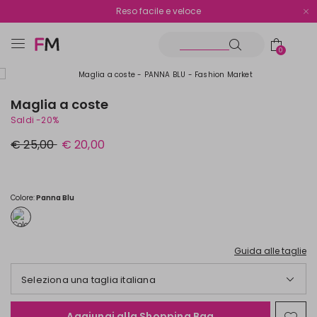
Spedizione gratuita oltre i €70
Reso facile e veloce
0
Maglia a coste
Saldi -20%
Prezzo
Nuovo
€ 25,00
€ 20,00
originale
prezzo
€
€
25,00
20,00
Colore:
Panna Blu
Guida alle taglie
Seleziona una taglia italiana
Aggiungi alla Shopping Bag