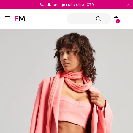
Spedizione gratuita oltre i €70
Reso facile e veloce
0