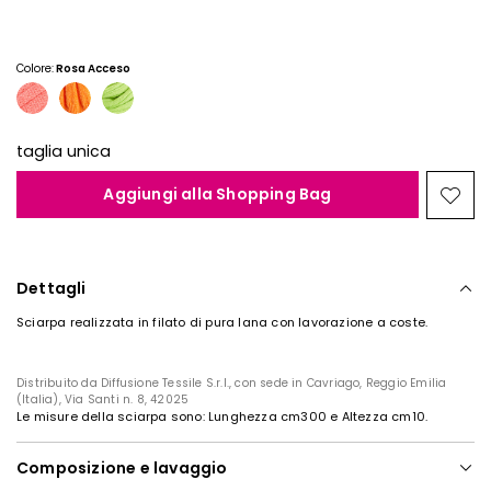
Colore:
Rosa Acceso
taglia unica
Aggiungi alla Shopping Bag
Spos
nella
wishl
Iscriviti alla nostra
Newsletter
Dettagli
Iscriviti subito alla newsletter e scopri in anteprima
Sciarpa realizzata in filato di pura lana con lavorazione a coste.
i nuovi arrivi, gli eventi e i progetti speciali.
Distribuito da Diffusione Tessile S.r.l., con sede in Cavriago, Reggio Emilia
(Italia), Via Santi n. 8, 42025
Inserisci il tuo indirizzo email*
Le misure della sciarpa sono: Lunghezza cm300 e Altezza cm10.
Composizione e lavaggio
Ho letto la
Privacy Policy
*