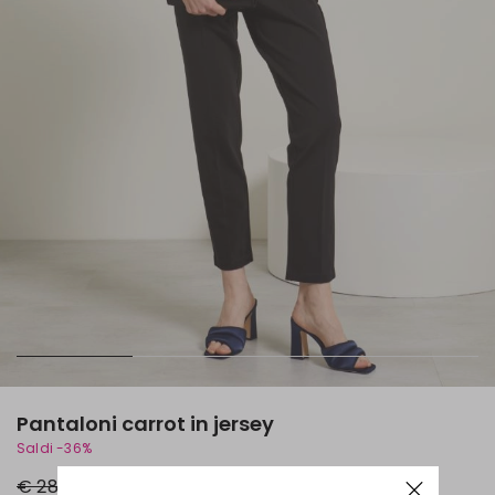
Pantaloni carrot in jersey
Saldi -36%
Prezzo
Nuovo
€ 28,00
€ 18,00
originale
prezzo