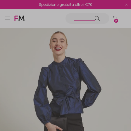
Spedizione gratuita oltre i €70
Reso facile e veloce
0