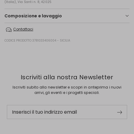
(Italia), Via Santi n. 8, 42025
Composizione e lavaggio
Lavare a mano acqua fredda max 40°; non candeggiare; non
Contattaci
asciugare in tamburo; asciugare in piano in ombra; ferro tiepido max
120 gradi c; lavare a secco delicato con percloroetilene; non lavare ad
umido professionale.; usare un panno tra capo e ferro.; usare detersivo
CODICE PRODOTTO 3781033406004 - SICILIA
neutro.
73% viscosa, 22% poliammide, 5% elastan.
Precedente
Successivo
Iscriviti alla nostra Newsletter
Iscriviti subito alla newsletter e scopri in anteprima i nuovi
arrivi, gli eventi e i progetti speciali.
Inserisci il tuo indirizzo email