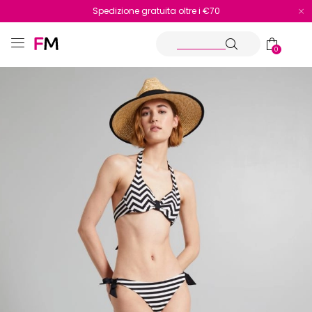
Spedizione gratuita oltre i €70
Reso facile e veloce
0