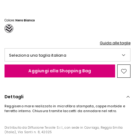
€
€
10,00
8,00
Colore:
Nero Bianco
Guida alle taglie
Seleziona una taglia italiana
Aggiungi alla Shopping Bag
Spos
nella
wishl
Dettagli
Reggiseno mare realizzato in microfibra stampata, coppe morbide e
ferretto interno. Chiusura tramite laccetti da annodare nel retro.
Distribuito da Diffusione Tessile S.r.l., con sede in Cavriago, Reggio Emilia
(Italia), Via Santi n. 8, 42025