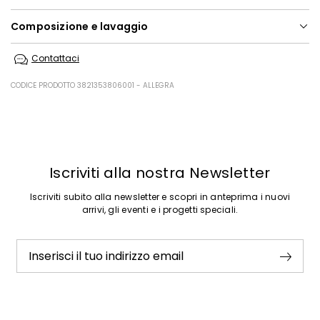
Composizione e lavaggio
Lavare a mano acqua fredda max 40°; non candeggiare; non
Contattaci
asciugare in tamburo; asciugare in piano in ombra; non stirare; non
lavare a secco; non lavare ad umido professionale.; usare detersivo
neutro.; non strofinare.
CODICE PRODOTTO 3821353806001 - ALLEGRA
Tessuto a maglia 85% poliammide, 15% elastan; fodera 90%
poliammide, 10% elastan.
Precedente
Successivo
Iscriviti alla nostra Newsletter
Iscriviti subito alla newsletter e scopri in anteprima i nuovi
arrivi, gli eventi e i progetti speciali.
Inserisci il tuo indirizzo email