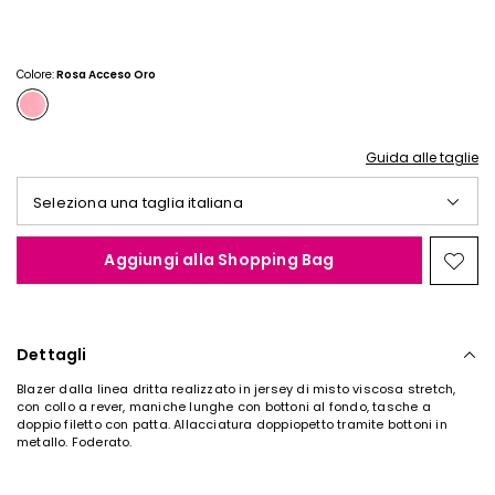
€
€
35,00
30,00
Colore:
Rosa Acceso Oro
Guida alle taglie
Seleziona una taglia italiana
Aggiungi alla Shopping Bag
Spos
nella
wishl
Dettagli
Blazer dalla linea dritta realizzato in jersey di misto viscosa stretch,
con collo a rever, maniche lunghe con bottoni al fondo, tasche a
doppio filetto con patta. Allacciatura doppiopetto tramite bottoni in
metallo. Foderato.