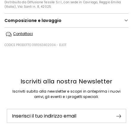
Distribuito da Diffusione Tessile S.r.l., con sede in Cavriago, Reggio Emilia
(Italia), Via Santi n. 8, 42025
Composizione e lavaggio
Lavare a mano acqua fredda max 40°; non candeggiare; non
Contattaci
asciugare in tamburo; asciugare appeso in ombra; ferro tiepido max
120 gradi c; lavare a secco delicato con percloroetilene; non lavare ad
umido professionale.
CODICE PRODOTTO 3911063402004 - ELIOT
Tessuto a maglia 64% viscosa, 31% poliammide, 5% elastan; fodera
96% poliestere, 4% elastan.
Precedente
Successivo
Iscriviti alla nostra Newsletter
Iscriviti subito alla newsletter e scopri in anteprima i nuovi
arrivi, gli eventi e i progetti speciali.
Inserisci il tuo indirizzo email