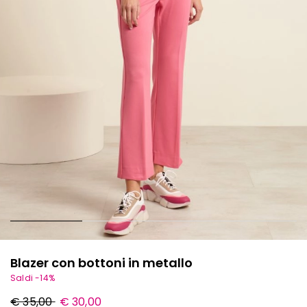
Blazer con bottoni in metallo
Saldi -14%
Prezzo
Nuovo
€ 35,00
€ 30,00
originale
prezzo