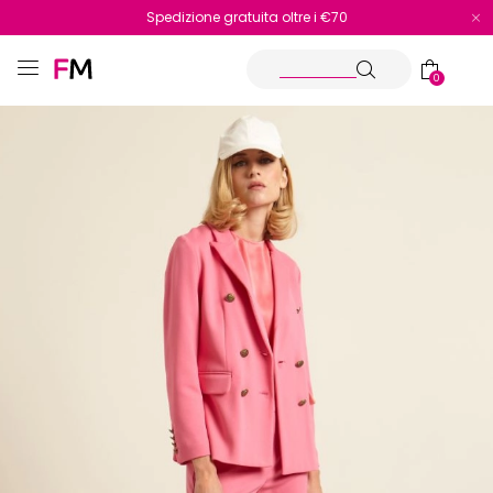
Spedizione gratuita oltre i €70
Reso facile e veloce
0