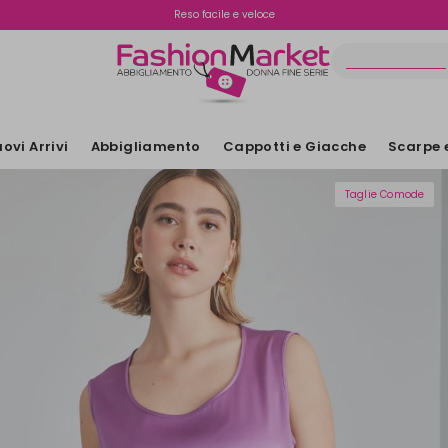
Spedizione gratuita oltre i €70
Reso facile e veloce
ovi Arrivi
Abbigliamento
Cappotti e Giacche
Scarpe 
Taglie Comode