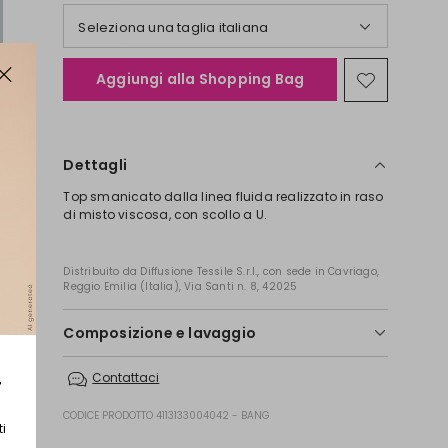
Seleziona una taglia italiana
Aggiungi alla Shopping Bag
Sposta
nella
wishlist
Dettagli
Top smanicato dalla linea fluida realizzato in raso
di misto viscosa, con scollo a U.
Distribuito da Diffusione Tessile S.r.l., con sede in Cavriago,
Reggio Emilia (Italia), Via Santi n. 8, 42025
Composizione e lavaggio
Non lavare in acqua; non candeggiare; non
r
Contattaci
asciugare a macchina; ; ferro tiepido max 110
gradi c; lavare a secco delicato con
CODICE PRODOTTO 4113133004042 - BANG
percloroetilene; no lavaggio professionale in
ti
acqua.