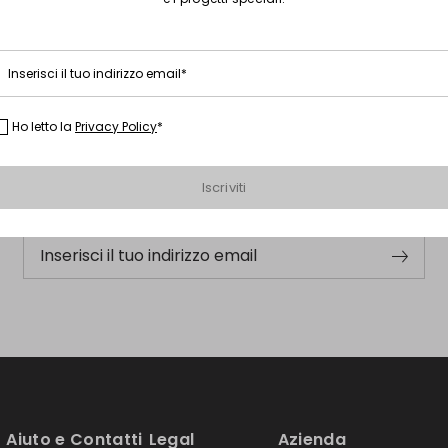
Inserisci il tuo indirizzo email*
Iscriviti alla nostra Newsletter
Ho letto la
Privacy Policy
*
Iscriviti subito alla newsletter e scopri in anteprima i nuovi
Iscriviti
arrivi, gli eventi e i progetti speciali.
Inserisci il tuo indirizzo email
Aiuto e Contatti
Legal
Azienda