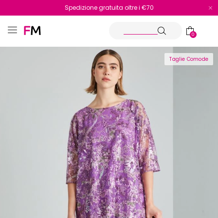
Spedizione gratuita oltre i €70
Reso facile e veloce
0
Taglie Comode