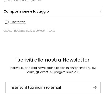
(Italia), Via Santi n. 8, 42025
Composizione e lavaggio
Lavare a mano in acqua fredda; non candeggiare; non asciugare a
Contattaci
macchina; asciugare in piano in ombra; ferro tiepido max 110 gradi c;
non lavare a secco; no lavaggio professionale in acqua.
CODICE PRODOTTO 4193253004079 - FLORA
Tessuto a rete 100% poliestere; decorazioni escluse; fodera 100%
poliestere.
Precedente
Successivo
Iscriviti alla nostra Newsletter
Iscriviti subito alla newsletter e scopri in anteprima i nuovi
arrivi, gli eventi e i progetti speciali.
Inserisci il tuo indirizzo email