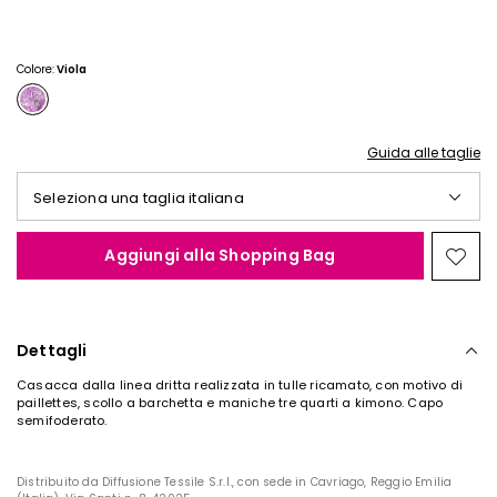
Colore:
Viola
Guida alle taglie
Seleziona una taglia italiana
Aggiungi alla Shopping Bag
Spos
nella
wishl
Dettagli
Casacca dalla linea dritta realizzata in tulle ricamato, con motivo di
paillettes, scollo a barchetta e maniche tre quarti a kimono. Capo
semifoderato.
Distribuito da Diffusione Tessile S.r.l., con sede in Cavriago, Reggio Emilia