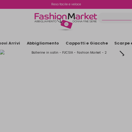
Spedizione gratuita oltre i €70
Reso facile e veloce
ovi Arrivi
Abbigliamento
Cappotti e Giacche
Scarpe 