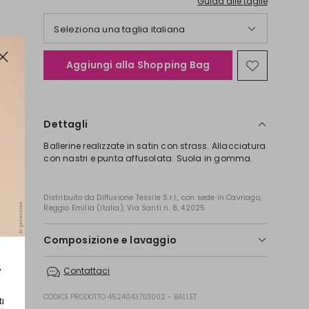
Guida alle taglie
Seleziona una taglia italiana
Aggiungi alla Shopping Bag
Sposta
nella
wishlist
Dettagli
Ballerine realizzate in satin con strass. Allacciatura
con nastri e punta affusolata. Suola in gomma.
Distribuito da Diffusione Tessile S.r.l., con sede in Cavriago,
Reggio Emilia (Italia), Via Santi n. 8, 42025
Composizione e lavaggio
Tomaia in 100% poliestere; fodera in capra,
r
Contattaci
poliestere con spalmatura in poliuretano; suola in
gomma.
CODICE PRODOTTO 4524043703002 - BALLET
ti