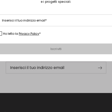
e i progetti speciali.
Inserisci il tuo indirizzo email*
Ho letto la
Privacy Policy
*
Iscriviti alla nostra Newsletter
Iscriviti subito alla newsletter e scopri in anteprima i nuovi
Iscriviti
arrivi, gli eventi e i progetti speciali.
Inserisci il tuo indirizzo email