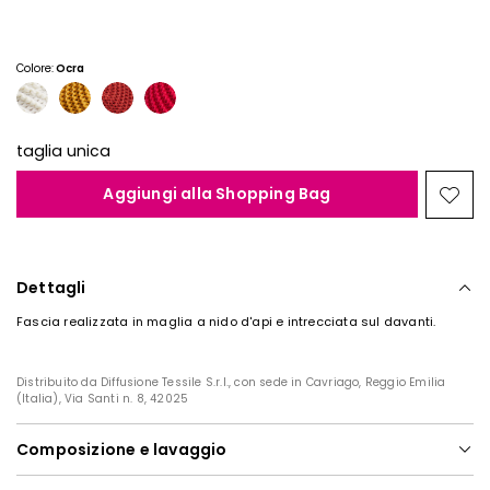
Colore:
Ocra
taglia unica
Aggiungi alla Shopping Bag
Spos
nella
wishl
Dettagli
Fascia realizzata in maglia a nido d'api e intrecciata sul davanti.
Distribuito da Diffusione Tessile S.r.l., con sede in Cavriago, Reggio Emilia
(Italia), Via Santi n. 8, 42025
Composizione e lavaggio
Lavare a mano acqua fredda max 40°; non candeggiare; non