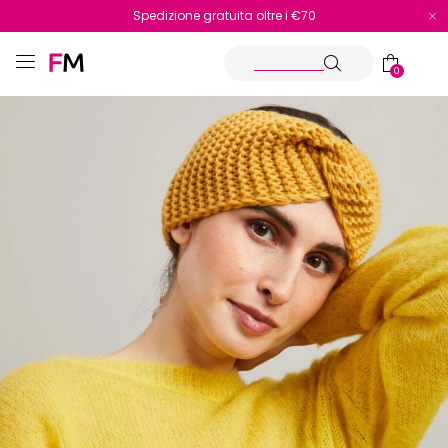
Spedizione gratuita oltre i €70
Reso facile e veloce
0