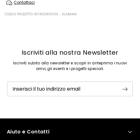
Contattaci
asciugare in tamburo; asciugare appeso in ombra; ferro tiepido max
120 gradi c; non lavare a secco; non lavare ad umido professionale.
CODICE PRODOTTO 4574013805015 - ALABAMA
100% acrilica.
Precedente
Successivo
Iscriviti alla nostra Newsletter
Iscriviti subito alla newsletter e scopri in anteprima i nuovi
arrivi, gli eventi e i progetti speciali.
Inserisci il tuo indirizzo email
Aiuto e Contatti