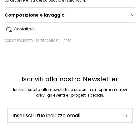
La circonferenza del polpaccio misura 18cm.
Composizione e lavaggio
Non lavare in acqua; non candeggiare; non asciugare in tamburo; non
Contattaci
stirare; non lavare a secco; non lavare ad umido professionale.
Tomaia in bovino; fodera 100% poliestere; fodera-sottopiede in
CODICE PRODOTTO 4794152205060 - ARPE
gomma, vitello; suola in gomma.
Precedente
Successivo
Iscriviti alla nostra Newsletter
Iscriviti subito alla newsletter e scopri in anteprima i nuovi
arrivi, gli eventi e i progetti speciali.
Inserisci il tuo indirizzo email