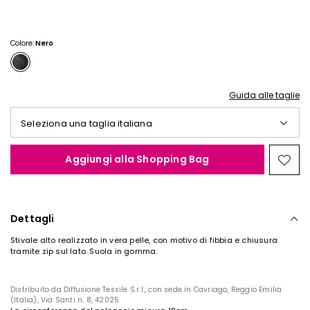
Colore:
Nero
Guida alle taglie
Seleziona una taglia italiana
Aggiungi alla Shopping Bag
Spos
nella
wishl
Dettagli
Stivale alto realizzato in vera pelle, con motivo di fibbia e chiusura
tramite zip sul lato. Suola in gomma.
Distribuito da Diffusione Tessile S.r.l., con sede in Cavriago, Reggio Emilia
(Italia), Via Santi n. 8, 42025