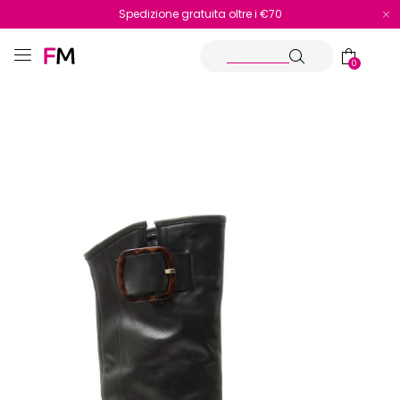
Spedizione gratuita oltre i €70
Reso facile e veloce
0