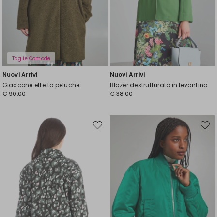
Taglie Comode
Nuovi Arrivi
Nuovi Arrivi
Giaccone effetto peluche
Blazer destrutturato in levantina
€ 90,00
€ 38,00
Sposta
Spost
nella
nella
wishlist
wishli