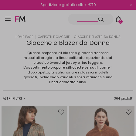
Spedizione gratuita oltre i €70
Reso facile e veloce
0
HOME PAGE
CAPPOTTI E GIACCHE
GIACCHE E BLAZER DA DONNA
Giacche e Blazer da Donna
Questa proposta di blazer e giacche accosta
materiali pregiati a linee calibrate, spaziando dal
classico tweed al jersey o lino leggero.
L'assortimento propone silhouette versatili come il
doppiopetto, la sahariana e i classici modelli
gessati, includendo varianti senza maniche e una
linea dedicata curvy.
ALTRI FILTRI
364 prodotti
Sposta
Spost
nella
nella
wishlist
wishli