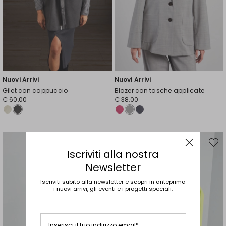
Nuovi Arrivi
Nuovi Arrivi
Gilet con cappuccio
Blazer con tasche applicate
€ 60,00
€ 38,00
Sposta
Spost
nella
nella
Iscriviti alla nostra
wishlist
wishli
Newsletter
Iscriviti subito alla newsletter e scopri in anteprima
i nuovi arrivi, gli eventi e i progetti speciali.
Inserisci il tuo indirizzo email*