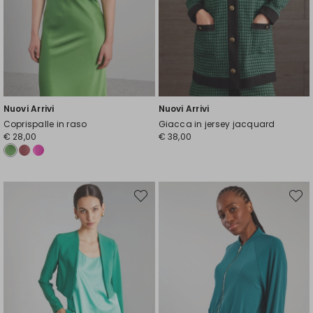
Nuovi Arrivi
Nuovi Arrivi
Coprispalle in raso
Giacca in jersey jacquard
€ 28,00
€ 38,00
Sposta
Spost
nella
nella
wishlist
wishli