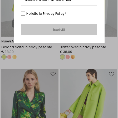
Ho letto la
Privacy Policy
*
Iscriviti
Nuovi Arrivi
Nuovi Arrivi
Giacca corta in cady pesante
Blazer over in cady pesante
€ 38,00
€ 38,00
Sposta
Spost
nella
nella
wishlist
wishli