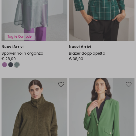
Taglie Comode
Nuovi Arrivi
Nuovi Arrivi
Spolverino in organza
Blazer doppiopetto
€ 28,00
€ 38,00
Sposta
Spost
nella
nella
wishlist
wishli