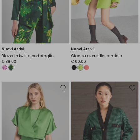
Nuovi Arrivi
Nuovi Arrivi
Blazer in twill a portafoglio
Giacca over stile camicia
€ 38,00
€ 60,00
Sposta
Spost
nella
nella
wishlist
wishli