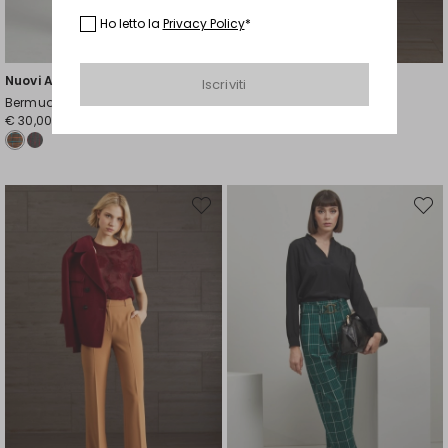
Ho letto la
Privacy Policy
*
Nuovi Arrivi
Nuovi Arrivi
Iscriviti
Bermuda in viscosa
Shorts in viscosa tinto filo
€ 30,00
€ 30,00
Sposta
Spost
nella
nella
wishlist
wishli