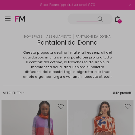
Spedizione gratuita oltre i €70
Reso facile e veloce
0
HOME PAGE
ABBIGLIAMENTO
PANTALONI DA DONNA
Pantaloni da Donna
Questa proposta declina i materiali essenziali del
guardaroba in una serie di pantaloni pronti a tutto.
Il comfort del cotone, la freschezza del lino e la
morbidezza della lana. Esplora silhouette
differenti, dai classici tagli a sigaretta alle linee
ampie a gamba larga e varianti in tessuto stretch.
ALTRI FILTRI
842 prodotti
Sposta
Spost
nella
nella
wishlist
wishli