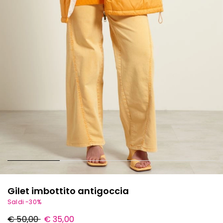
Gilet imbottito antigoccia
Saldi -30%
Prezzo
Nuovo
€ 50,00
€ 35,00
originale
prezzo