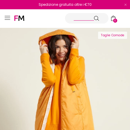
Spedizione gratuita oltre i €70
Reso facile e veloce
0
Taglie Comode