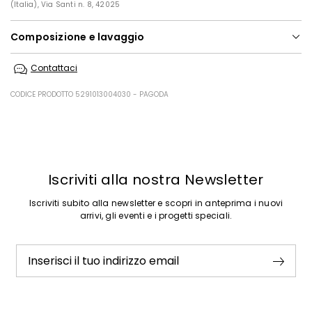
(Italia), Via Santi n. 8, 42025
Composizione e lavaggio
Lavare in lavatrice max 30 gradi ridotta azione meccanica; non
Contattaci
candeggiare; non asciugare a macchina; asciugare in piano in
ombra; ferro tiepido max 110 gradi c; lavare a secco delicato con
percloroetilene; lavaggio professionale molto delicato in acqua.;
CODICE PRODOTTO 5291013004030 - PAGODA
lavare separatamente.
Tessuto 100% poliestere; fodera 100% poliestere; imbottitura 100%
Precedente
Successivo
poliestere.
Iscriviti alla nostra Newsletter
Iscriviti subito alla newsletter e scopri in anteprima i nuovi
arrivi, gli eventi e i progetti speciali.
Inserisci il tuo indirizzo email