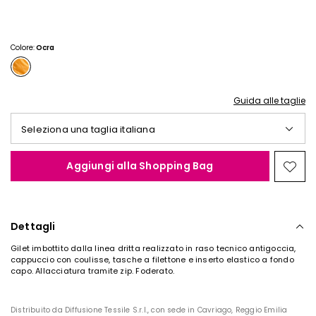
€
€
50,00
35,00
Colore:
Ocra
Guida alle taglie
Seleziona una taglia italiana
Aggiungi alla Shopping Bag
Spos
nella
wishl
Dettagli
Gilet imbottito dalla linea dritta realizzato in raso tecnico antigoccia,
cappuccio con coulisse, tasche a filettone e inserto elastico a fondo
capo. Allacciatura tramite zip. Foderato.
Distribuito da Diffusione Tessile S.r.l., con sede in Cavriago, Reggio Emilia