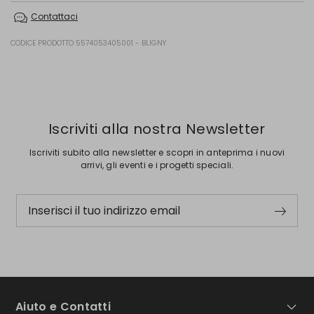
Non lavare in acqua; non candeggiare; non asciugare in tamburo; non
Contattaci
stirare; non lavare a secco; non lavare ad umido professionale.
Filato 100% lana; nastro parasudore 60% cotone, 40% acetato; con
CODICE PRODOTTO 5574053405001 - BLIGNY
particolari in metallo.
Precedente
Successivo
Iscriviti alla nostra Newsletter
Iscriviti subito alla newsletter e scopri in anteprima i nuovi
arrivi, gli eventi e i progetti speciali.
Inserisci il tuo indirizzo email
Aiuto e Contatti