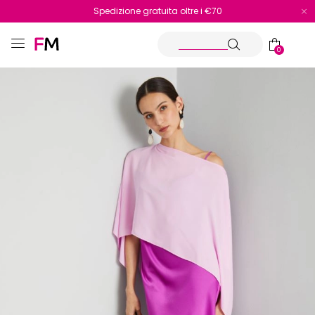
Spedizione gratuita oltre i €70
Reso facile e veloce
0