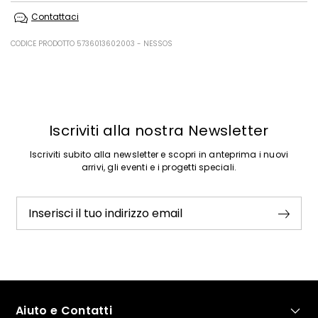
Lavare a mano acqua fredda max 40°; non candeggiare; non
Contattaci
asciugare in tamburo; asciugare appeso in ombra; ferro tiepido max
120 gradi c; lavare a secco delicato con percloroetilene; non lavare ad
umido professionale.
CODICE PRODOTTO 5736013602003 - NESSOS
100% poliestere.
Precedente
Successivo
Iscriviti alla nostra Newsletter
Iscriviti subito alla newsletter e scopri in anteprima i nuovi
arrivi, gli eventi e i progetti speciali.
Inserisci il tuo indirizzo email
Aiuto e Contatti