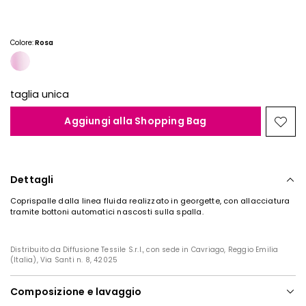
Colore:
Rosa
taglia unica
Aggiungi alla Shopping Bag
Spos
nella
wishl
Dettagli
Coprispalle dalla linea fluida realizzato in georgette, con allacciatura
tramite bottoni automatici nascosti sulla spalla.
Distribuito da Diffusione Tessile S.r.l., con sede in Cavriago, Reggio Emilia
(Italia), Via Santi n. 8, 42025
Composizione e lavaggio