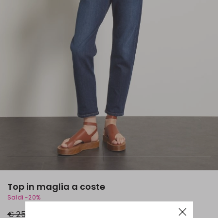
Top in maglia a coste
Saldi -20%
Prezzo
Nuovo
€ 25,00
€ 20,00
originale
prezzo