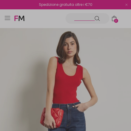
Spedizione gratuita oltre i €70
Reso facile e veloce
0