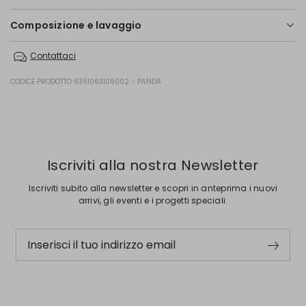
Composizione e lavaggio
Lavare a mano acqua fredda max 40°; non candeggiare; non
Contattaci
asciugare in tamburo; asciugare in piano in ombra; ferro tiepido max
120 gradi c; lavare a secco delicato con percloroetilene; non lavare ad
umido professionale.; usare un panno tra capo e ferro.; usare detersivo
CODICE PRODOTTO 6361063106002 - PANDA
neutro.
65% viscosa, 35% poliammide.
Precedente
Successivo
Iscriviti alla nostra Newsletter
Iscriviti subito alla newsletter e scopri in anteprima i nuovi
arrivi, gli eventi e i progetti speciali.
Inserisci il tuo indirizzo email