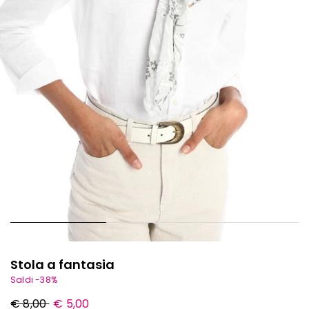
Stola a fantasia
Saldi -38%
Prezzo
Nuovo
€ 8,00
€ 5,00
originale
prezzo