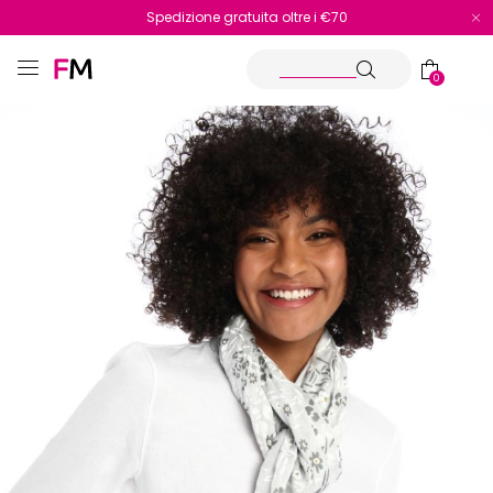
Spedizione gratuita oltre i €70
Reso facile e veloce
0