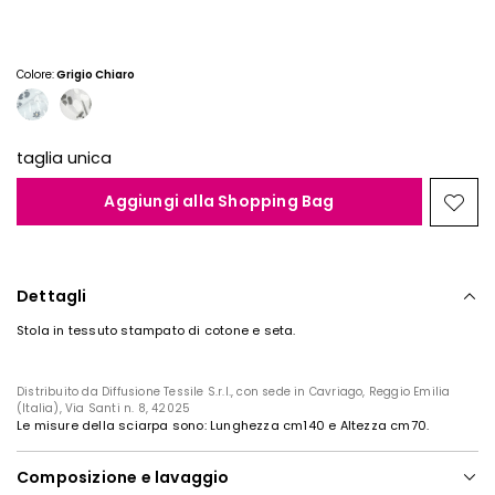
€
€
8,00
5,00
Colore:
Grigio Chiaro
taglia unica
Aggiungi alla Shopping Bag
Spos
nella
wishl
Dettagli
Stola in tessuto stampato di cotone e seta.
Distribuito da Diffusione Tessile S.r.l., con sede in Cavriago, Reggio Emilia
(Italia), Via Santi n. 8, 42025
Le misure della sciarpa sono: Lunghezza cm140 e Altezza cm70.
Composizione e lavaggio