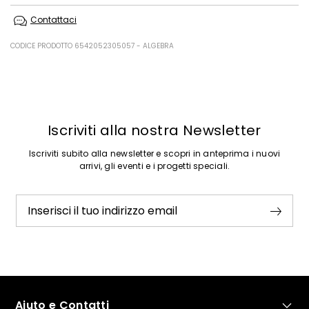
Lavare a mano acqua fredda max 40°; non candeggiare; non
Contattaci
asciugare in tamburo; asciugare appeso in ombra; ferro tiepido max
120 gradi c; lavare a secco con percloroetilene; non lavare ad umido
professionale.
CODICE PRODOTTO 6542052305057 - ALGEBRA
70% cotone, 30% seta.
Precedente
Successivo
Iscriviti alla nostra Newsletter
Iscriviti subito alla newsletter e scopri in anteprima i nuovi
arrivi, gli eventi e i progetti speciali.
Inserisci il tuo indirizzo email
Aiuto e Contatti