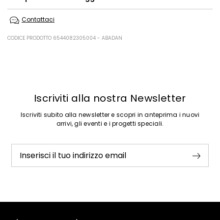
Lavare a mano acqua fredda max 40°; non candeggiare; non
Contattaci
asciugare in tamburo; asciugare appeso in ombra; ferro tiepido max
120 gradi c; lavare a secco con percloroetilene; non lavare ad umido
professionale.
CODICE PRODOTTO 6544082305004 - ABADAN
50% acrilica, 38% modal, 8% lana, 4% alpaca.
Precedente
Successivo
Iscriviti alla nostra Newsletter
Iscriviti subito alla newsletter e scopri in anteprima i nuovi
arrivi, gli eventi e i progetti speciali.
Inserisci il tuo indirizzo email