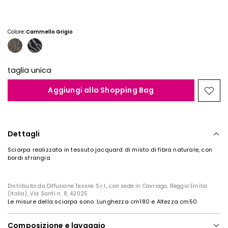
Colore:
Cammello Grigio
taglia unica
Aggiungi alla Shopping Bag
Spos
nella
wishl
Dettagli
Sciarpa realizzata in tessuto jacquard di misto di fibra naturale, con
bordi sfrangia
Distribuito da Diffusione Tessile S.r.l., con sede in Cavriago, Reggio Emilia
(Italia), Via Santi n. 8, 42025
Le misure della sciarpa sono: Lunghezza cm180 e Altezza cm50.
Composizione e lavaggio