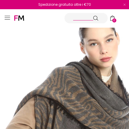
Spedizione gratuita oltre i €70
Reso facile e veloce
0