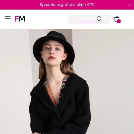
Spedizione gratuita oltre i €70
Reso facile e veloce
0