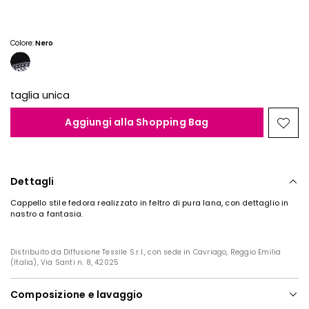
Colore:
Nero
taglia unica
Aggiungi alla Shopping Bag
Spos
nella
wishl
Dettagli
Cappello stile fedora realizzato in feltro di pura lana, con dettaglio in
nastro a fantasia.
Distribuito da Diffusione Tessile S.r.l., con sede in Cavriago, Reggio Emilia
(Italia), Via Santi n. 8, 42025
Composizione e lavaggio