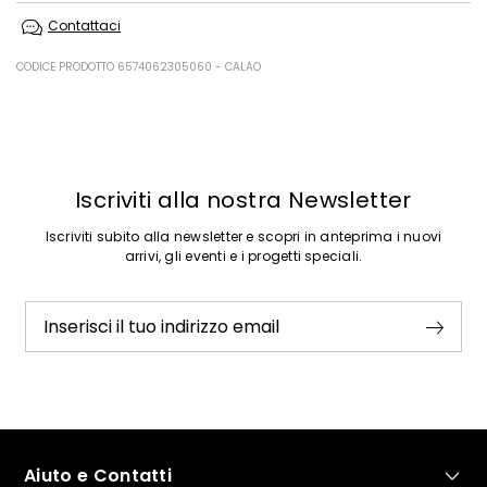
Non lavare in acqua; non candeggiare; non asciugare in tamburo; non
Contattaci
stirare; non lavare a secco; non lavare ad umido professionale.
Filato 100% lana; tessuto 2 70% poliestere, 30% cotone.
CODICE PRODOTTO 6574062305060 - CALAO
Precedente
Successivo
Iscriviti alla nostra Newsletter
Iscriviti subito alla newsletter e scopri in anteprima i nuovi
arrivi, gli eventi e i progetti speciali.
Inserisci il tuo indirizzo email
Aiuto e Contatti