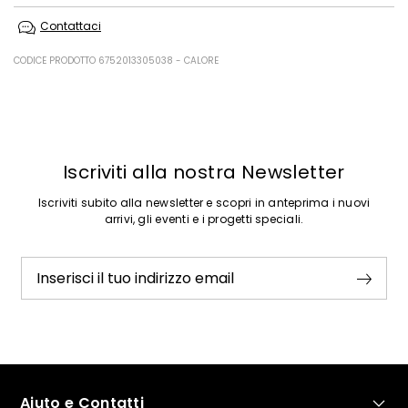
Non lavare in acqua; non candeggiare; non asciugare in tamburo; non
Contattaci
stirare; non lavare a secco; non lavare ad umido professionale.
Modello in metallo; modello in 100% poliestere.
CODICE PRODOTTO 6752013305038 - CALORE
Precedente
Successivo
Iscriviti alla nostra Newsletter
Iscriviti subito alla newsletter e scopri in anteprima i nuovi
arrivi, gli eventi e i progetti speciali.
Inserisci il tuo indirizzo email
Aiuto e Contatti