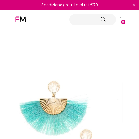
Spedizione gratuita oltre i €70
Reso facile e veloce
0