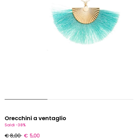
Orecchini a ventaglio
Saldi -38%
Prezzo
Nuovo
€ 8,00
€ 5,00
originale
prezzo