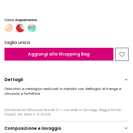
€
€
8,00
5,00
Colore:
Acquamarina
taglia unica
Aggiungi alla Shopping Bag
Spos
nella
wishl
Dettagli
Orecchini a ventaglio realizzati in metallo con dettaglio di frange e
chiusura a farfallina.
Distribuito da Diffusione Tessile S.r.l., con sede in Cavriago, Reggio Emilia
(Italia), Via Santi n. 8, 42025
Composizione e lavaggio