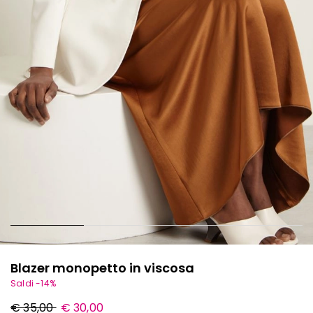
Blazer monopetto in viscosa
Saldi -14%
Prezzo
Nuovo
€ 35,00
€ 30,00
originale
prezzo