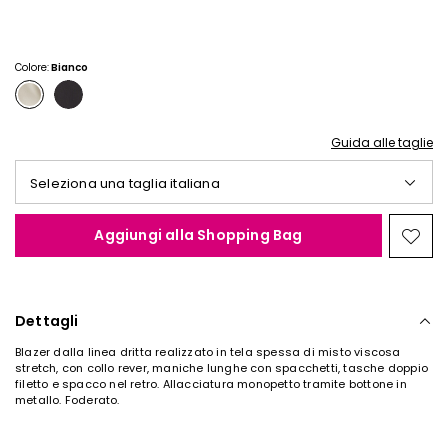
€
€
35,00
30,00
Colore:
Bianco
Guida alle taglie
Seleziona una taglia italiana
Aggiungi alla Shopping Bag
Spos
nella
wishl
Dettagli
Blazer dalla linea dritta realizzato in tela spessa di misto viscosa
stretch, con collo rever, maniche lunghe con spacchetti, tasche doppio
filetto e spacco nel retro. Allacciatura monopetto tramite bottone in
metallo. Foderato.