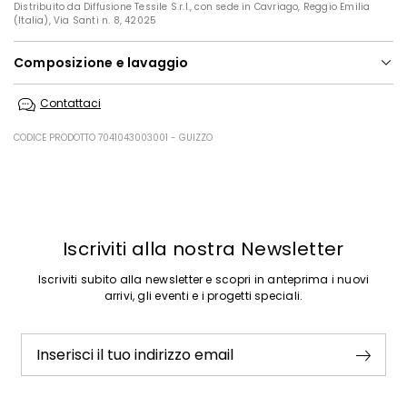
Distribuito da Diffusione Tessile S.r.l., con sede in Cavriago, Reggio Emilia
(Italia), Via Santi n. 8, 42025
Composizione e lavaggio
Non lavare in acqua; non candeggiare; non asciugare in tamburo;
Contattaci
stirare a max 110; lavare a secco delicato con percloroetilene.
Tessuto 71% poliestere, 22% viscosa, 7% elastan; fodera 100%
CODICE PRODOTTO 7041043003001 - GUIZZO
poliestere.
Precedente
Successivo
Iscriviti alla nostra Newsletter
Iscriviti subito alla newsletter e scopri in anteprima i nuovi
arrivi, gli eventi e i progetti speciali.
Inserisci il tuo indirizzo email