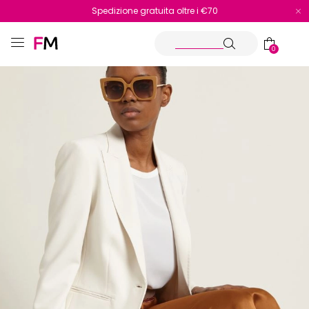
Spedizione gratuita oltre i €70
Reso facile e veloce
0