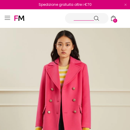
Spedizione gratuita oltre i €70
Reso facile e veloce
0