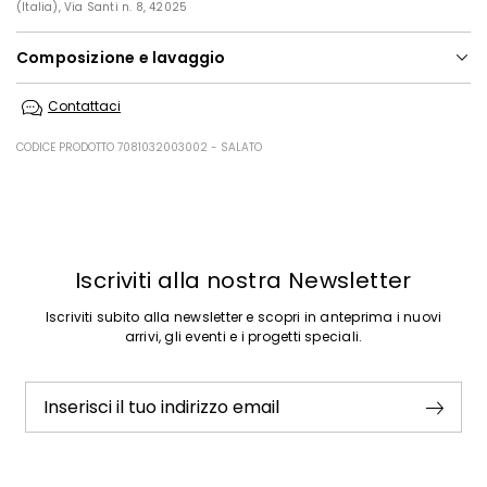
(Italia), Via Santi n. 8, 42025
Composizione e lavaggio
Non lavare in acqua; non candeggiare; non asciugare in tamburo;
Contattaci
stirare a max 110; lavare a secco delicato con percloroetilene.
Tessuto 100% lana vergine; fodera 100% poliestere.
CODICE PRODOTTO 7081032003002 - SALATO
Precedente
Successivo
Iscriviti alla nostra Newsletter
Iscriviti subito alla newsletter e scopri in anteprima i nuovi
arrivi, gli eventi e i progetti speciali.
Inserisci il tuo indirizzo email