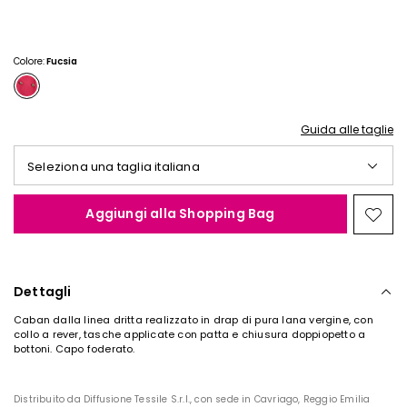
€
€
80,00
55,00
Colore:
Fucsia
Guida alle taglie
Seleziona una taglia italiana
Aggiungi alla Shopping Bag
Spos
nella
wishl
Dettagli
Caban dalla linea dritta realizzato in drap di pura lana vergine, con
collo a rever, tasche applicate con patta e chiusura doppiopetto a
bottoni. Capo foderato.
Distribuito da Diffusione Tessile S.r.l., con sede in Cavriago, Reggio Emilia