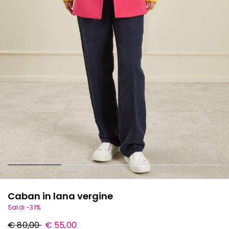
Caban in lana vergine
Saldi -31%
Prezzo
Nuovo
€ 80,00
€ 55,00
originale
prezzo