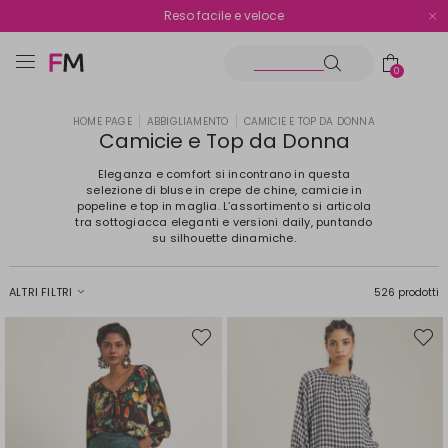
Spedizione gratuita oltre i €70
Reso facile e veloce
0
HOME PAGE
ABBIGLIAMENTO
CAMICIE E TOP DA DONNA
Camicie e Top da Donna
Eleganza e comfort si incontrano in questa
selezione di bluse in crepe de chine, camicie in
popeline e top in maglia. L’assortimento si articola
tra sottogiacca eleganti e versioni daily, puntando
su silhouette dinamiche.
ALTRI FILTRI
526 prodotti
Sposta
Spost
nella
nella
wishlist
wishli