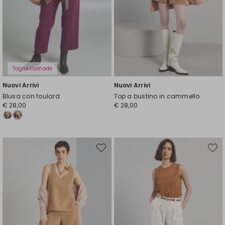
Taglie Comode
Nuovi Arrivi
Nuovi Arrivi
Blusa con foulard
Top a bustino in cammello
€ 28,00
€ 28,00
Sposta
Spost
nella
nella
wishlist
wishli