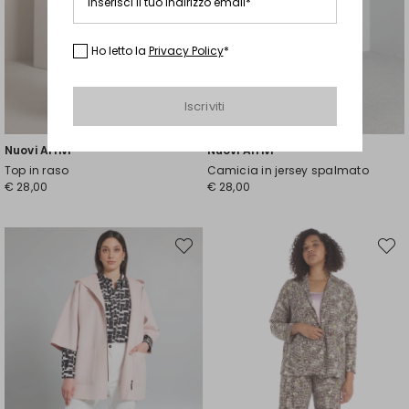
Inserisci il tuo indirizzo email*
Ho letto la
Privacy Policy
*
Iscriviti
Taglie Comode
Nuovi Arrivi
Nuovi Arrivi
Top in raso
Camicia in jersey spalmato
€ 28,00
€ 28,00
Sposta
Spost
nella
nella
wishlist
wishli