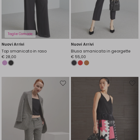
Taglie Comode
Nuovi Arrivi
Nuovi Arrivi
Top smanicato in raso
Blusa smanicata in georgette
€ 28,00
€ 55,00
Sposta
Spost
nella
nella
wishlist
wishli