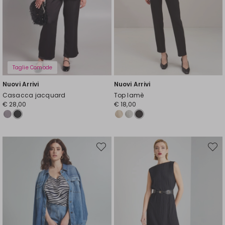
Taglie Comode
Nuovi Arrivi
Nuovi Arrivi
Casacca jacquard
Top lamè
€ 28,00
€ 18,00
Sposta
Spost
nella
nella
wishlist
wishli