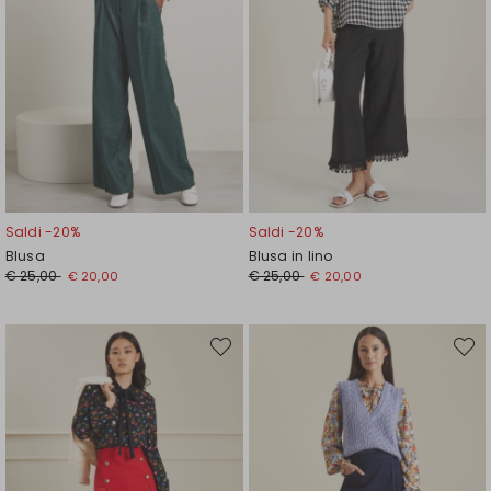
Saldi -20%
Saldi -20%
Blusa
Blusa in lino
Prezzo
Nuovo
Prezzo
Nuovo
€ 25,00
€ 25,00
€ 20,00
€ 20,00
originale
prezzo
originale
prezzo
€
€
€
€
25,00
20,00
25,00
20,00
Sposta
Spost
nella
nella
wishlist
wishli