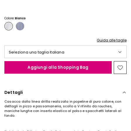
Colore:
Bianco
Guida alle taglie
Seleziona una taglia italiana
Aggiungi alla Shopping Bag
Spos
nella
wishl
Dettagli
Casacca dalla linea dritta realizzata in popeline di puro cotone, con
dettagli in pizzo e passamaneria, scollo a V rifinito da rouches,
maniche lunghe con inserto elastico al polso e spacchetti laterali al
fondo.