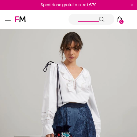
Spedizione gratuita oltre i €70
Reso facile e veloce
0