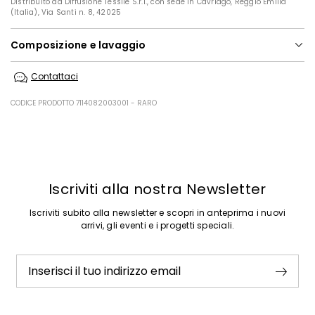
Distribuito da Diffusione Tessile S.r.l., con sede in Cavriago, Reggio Emilia
(Italia), Via Santi n. 8, 42025
Composizione e lavaggio
Lavare in acqua a mano; non candeggiare; non asciugare in tamburo;
Contattaci
asciugare appeso in ombra; stirare a max 110; lavare a secco delicato
con percloroetilene.
CODICE PRODOTTO 7114082003001 - RARO
100% cotone.
Precedente
Successivo
Iscriviti alla nostra Newsletter
Iscriviti subito alla newsletter e scopri in anteprima i nuovi
arrivi, gli eventi e i progetti speciali.
Inserisci il tuo indirizzo email