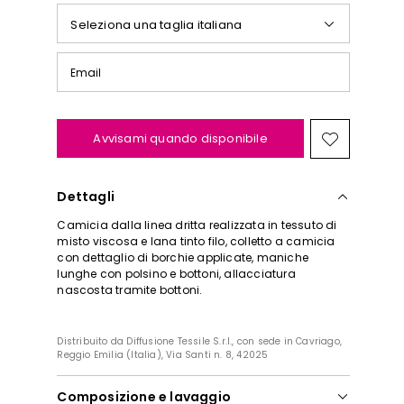
Seleziona una taglia italiana
Email
Avvisami quando disponibile
Sposta
nella
wishlist
Dettagli
Camicia dalla linea dritta realizzata in tessuto di
misto viscosa e lana tinto filo, colletto a camicia
r
con dettaglio di borchie applicate, maniche
lunghe con polsino e bottoni, allacciatura
nascosta tramite bottoni.
ti
Distribuito da Diffusione Tessile S.r.l., con sede in Cavriago,
Reggio Emilia (Italia), Via Santi n. 8, 42025
Composizione e lavaggio