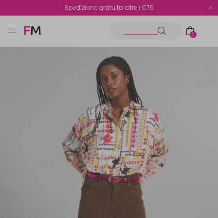
Spedizione gratuita oltre i €70
Reso facile e veloce
0