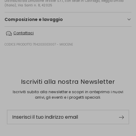
Distribuito da Diffusione Tessile S.r.l., con sede in Cavriago, Reggio Emilia
(Italia), Via Santi n. 8, 42025
Composizione e lavaggio
Lavare in acqua a mano; non candeggiare; non asciugare in tamburo;
Contattaci
asciugare appeso in ombra; stirare a max 110; lavare a secco delicato
con percloroetilene.
CODICE PRODOTTO 7114203003007 - MIOCENE
100% poliestere.
Precedente
Successivo
Iscriviti alla nostra Newsletter
Iscriviti subito alla newsletter e scopri in anteprima i nuovi
arrivi, gli eventi e i progetti speciali.
Inserisci il tuo indirizzo email