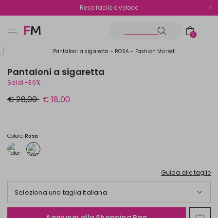
Spedizione gratuita oltre i €70
Reso facile e veloce
0
Pantaloni a sigaretta
Saldi -36%
Prezzo
Nuovo
€ 28,00
€ 18,00
originale
prezzo
€
€
28,00
18,00
Colore:
Rosa
Guida alle taglie
Seleziona una taglia italiana
Aggiungi alla Shopping Bag