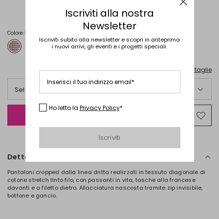
€
€
Iscriviti alla nostra
28,00
18,00
Newsletter
Colore:
Rosa Beige Nero
Iscriviti subito alla newsletter e scopri in anteprima
i nuovi arrivi, gli eventi e i progetti speciali.
Guida alle taglie
Inserisci il tuo indirizzo email*
Seleziona una taglia italiana
Ho letto la
Privacy Policy
*
Aggiungi alla Shopping Bag
Spos
nella
wishl
Iscriviti
Dettagli
Pantaloni cropped dalla linea dritta realizzati in tessuto diagonale di
cotone stretch tinto filo, con passanti in vita, tasche alla francese
davanti e a filetto dietro. Allacciatura nascosta tramite zip invisibile,
bottone e gancio.