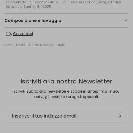
Distribuito da Diffusione Tessile S.r.l., con sede in Cavriago, Reggio Emilia
(Italia), Via Santi n. 8, 42025
Composizione e lavaggio
Lavare in acqua 30; non candeggiare; non asciugare in tamburo;
Contattaci
asciugare appeso in ombra; stirare a max 110; lavare a secco con
percloroetilene.
CODICE PRODOTTO 7131043003001 - MAIS
93% cotone, 7% elastan.
Precedente
Successivo
Iscriviti alla nostra Newsletter
Iscriviti subito alla newsletter e scopri in anteprima i nuovi
arrivi, gli eventi e i progetti speciali.
Inserisci il tuo indirizzo email