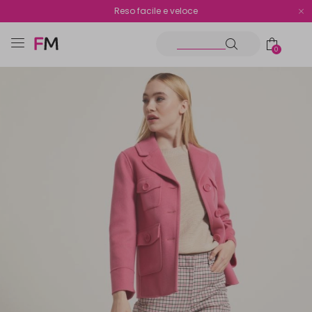
Spedizione gratuita oltre i €70
Reso facile e veloce
0