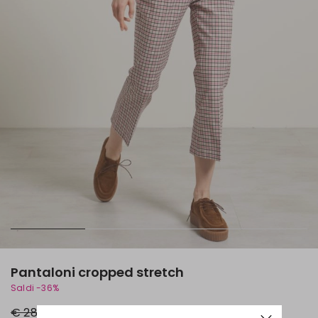
Pantaloni cropped stretch
Saldi -36%
Prezzo
Nuovo
€ 28,00
€ 18,00
originale
prezzo