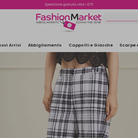
Spedizione gratuita oltre i €70
Reso facile e veloce
ovi Arrivi
Abbigliamento
Cappotti e Giacche
Scarpe 