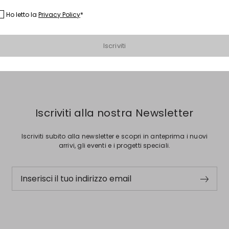
scriviti subito alla newsletter e scopri in anteprima i nuovi arrivi, gli even
e i progetti speciali.
Inserisci il tuo indirizzo email*
Ho letto la
Privacy Policy
*
Iscriviti alla nostra Newsletter
Iscriviti
Iscriviti subito alla newsletter e scopri in anteprima i nuovi
arrivi, gli eventi e i progetti speciali.
Inserisci il tuo indirizzo email