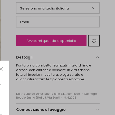
Seleziona una taglia italiana
Email
Avvisami quando disponibile
Sposta
nella
wishlist
Dettagli
Pantaloni a trombetta realizzati in tela di lino e
cotone, con cintone e passanti in vita, tasche
laterali inserite in cucitura, piega stirata e
allacciatura tramite zip coperta e bottone.
Distribuito da Diffusione Tessile S.r.l., con sede in Cavriago,
Reggio Emilia (Italia), Via Santi n. 8, 42025
r
Composizione e lavaggio