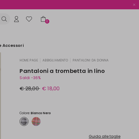
0
e Accessori
HOME PAGE
ABBIGLIAMENTO
PANTALONI DA DONNA
|
|
Pantaloni a trombetta in lino
Saldi -36%
Prezzo
Nuovo
€ 28,00
€ 18,00
originale
prezzo
€
€
28,00
18,00
Colore:
Bianco Nero
Guida alle taglie