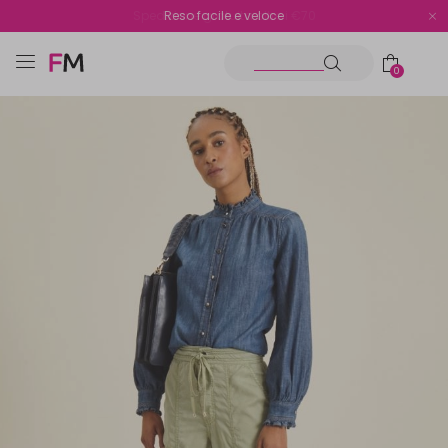
Spedizione gratuita oltre i €70
Reso facile e veloce
0