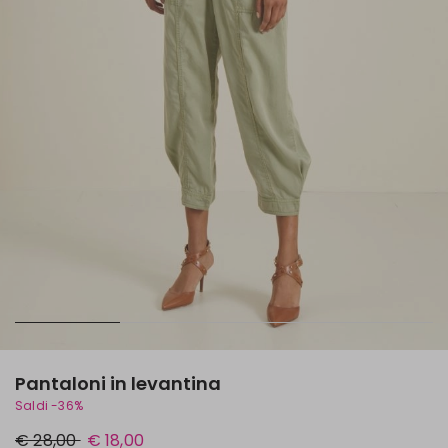
Pantaloni in levantina
Saldi -36%
Prezzo
Nuovo
€ 28,00
€ 18,00
originale
prezzo