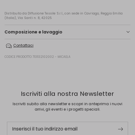
Distribuito da Diffusione Tessile S.r.l., con sede in Cavriago, Reggio Emilia
(Italia), Via Santi n. 8, 42025
Composizione e lavaggio
In lavatrice max 30 gradi ridotta azione meccanica; non candeggiare;
Contattaci
non asciugare in tamburo; asciugare appeso in ombra; ferro tiepido
max 120 gradi c; lavare a secco delicato con percloroetilene.; lavare il
capo allacciato.; lavare a rovescio.; lavare separatamente.; tinto in
CODICE PRODOTTO 7131132102002 - MICAELA
capo. costituisce sua particolaritá la non uniformitá di tinta e stiro.
100% lyocell.
Precedente
Successivo
Iscriviti alla nostra Newsletter
Iscriviti subito alla newsletter e scopri in anteprima i nuovi
arrivi, gli eventi e i progetti speciali.
Inserisci il tuo indirizzo email