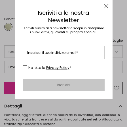
€
€
28,00
18,00
Iscriviti alla nostra
Newsletter
Colore:
Verde Salvia
Iscriviti subito alla newsletter e scopri in anteprima
i nuovi arrivi, gli eventi e i progetti speciali.
Guida alle taglie
Seleziona una taglia italiana
Inserisci il tuo indirizzo email*
Email
Ho letto la
Privacy Policy
*
Iscriviti
Avvisami quando disponibile
Spos
nella
wishl
Dettagli
Pantaloni jogger stretti al fondo realizzati in levantina, con coulisse in
vita, tasche alla francese sul davanti e applicate nel retro. Allacciatura
tramite zip nascosta e bottone.