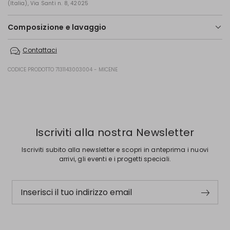
(Italia), Via Santi n. 8, 42025
Composizione e lavaggio
Lavare in acqua 30; non candeggiare; non asciugare in tamburo;
Contattaci
asciugare appeso in ombra; stirare a max 110; lavare a secco delicato
con percloroetilene.
CODICE PRODOTTO 7131143003004 - MICENE
100% poliestere.
Precedente
Successivo
Iscriviti alla nostra Newsletter
Iscriviti subito alla newsletter e scopri in anteprima i nuovi
arrivi, gli eventi e i progetti speciali.
Inserisci il tuo indirizzo email