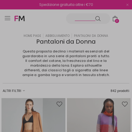
Spedizione gratuita oltre i €70
Reso facile e veloce
0
HOME PAGE
ABBIGLIAMENTO
PANTALONI DA DONNA
Pantaloni da Donna
Questa proposta declina i materiali essenziali del
guardaroba in una serie di pantaloni pronti a tutto.
Il comfort del cotone, la freschezza del lino e la
morbidezza della lana. Esplora silhouette
differenti, dai classici tagli a sigaretta alle linee
ampie a gamba larga e varianti in tessuto stretch.
ALTRI FILTRI
842 prodotti
Sposta
Spost
nella
nella
wishlist
wishli