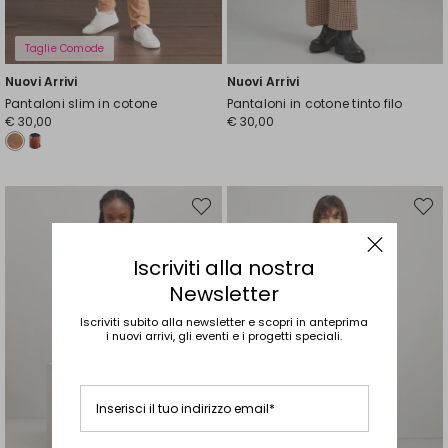
Taglie Comode
Nuovi Arrivi
Nuovi Arrivi
Pantaloni slim in cotone
Pantaloni in cotone tinto filo
€ 30,00
€ 30,00
Sposta
Spost
nella
nella
wishlist
wishli
Iscriviti alla nostra
Newsletter
Iscriviti subito alla newsletter e scopri in anteprima
i nuovi arrivi, gli eventi e i progetti speciali.
Inserisci il tuo indirizzo email*