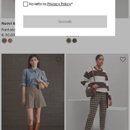
Ho letto la
Privacy Policy
*
Iscriviti
Nuovi Arrivi
Nuovi Arrivi
Pantaloni in flanella
Bermuda in viscosa
€ 30,00
€ 30,00
Sposta
Spost
nella
nella
wishlist
wishli