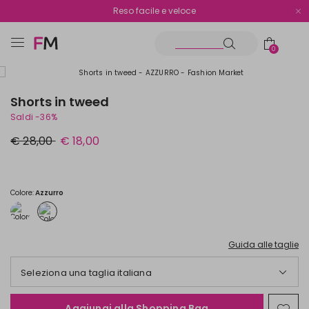
Spedizione gratuita oltre i €70
Reso facile e veloce
0
Shorts in tweed
Saldi -36%
Prezzo
Nuovo
€ 28,00
€ 18,00
originale
prezzo
€
€
28,00
18,00
Colore:
Azzurro
Guida alle taglie
Seleziona una taglia italiana
Aggiungi alla Shopping Bag