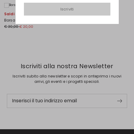
Iscriviti
Sposta nella wishlist
Saldi -33%
Borsa tonda in similpelle
Prezzo originale € 30,00
Nuovo prezzo € 20,00
€ 30,00
€ 20,00
Precedente
Successivo
Iscriviti alla nostra Newsletter
Iscriviti subito alla newsletter e scopri in anteprima i nuovi
arrivi, gli eventi e i progetti speciali.
Inserisci il tuo indirizzo email