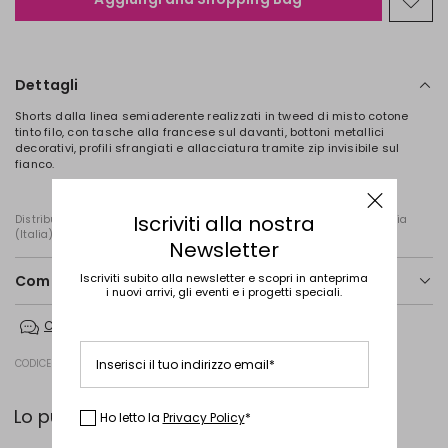
Spos
nella
wishl
Dettagli
Shorts dalla linea semiaderente realizzati in tweed di misto cotone
tinto filo, con tasche alla francese sul davanti, bottoni metallici
decorativi, profili sfrangiati e allacciatura tramite zip invisibile sul
fianco.
Iscriviti alla nostra
Distribuito da Diffusione Tessile S.r.l., con sede in Cavriago, Reggio Emilia
(Italia), Via Santi n. 8, 42025
Newsletter
Iscriviti subito alla newsletter e scopri in anteprima
Composizione e lavaggio
i nuovi arrivi, gli eventi e i progetti speciali.
Non lavare in acqua; non candeggiare; non asciugare in tamburo;
Contattaci
ferro tiepido max 120 gradi c; lavare a secco delicato con
percloroetilene; non lavare ad umido professionale.
CODICE PRODOTTO 7141022102002 - HULL
Inserisci il tuo indirizzo email*
59% cotone, 15% poliestere, 12% poliammide, 10% viscosa, 4% acrilica.
Lo puoi abbinare con...
Ho letto la
Privacy Policy
*