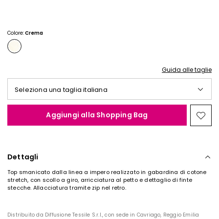
€
€
25,00
20,00
Colore:
Crema
Guida alle taglie
Seleziona una taglia italiana
Aggiungi alla Shopping Bag
Spos
nella
wishl
Dettagli
Top smanicato dalla linea a impero realizzato in gabardina di cotone
stretch, con scollo a giro, arricciatura al petto e dettaglio di finte
stecche. Allacciatura tramite zip nel retro.
Distribuito da Diffusione Tessile S.r.l., con sede in Cavriago, Reggio Emilia