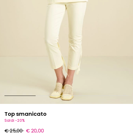
Top smanicato
Saldi -20%
Prezzo
Nuovo
€ 25,00
€ 20,00
originale
prezzo