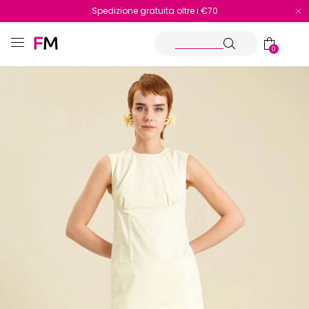
Spedizione gratuita oltre i €70
Reso facile e veloce
0