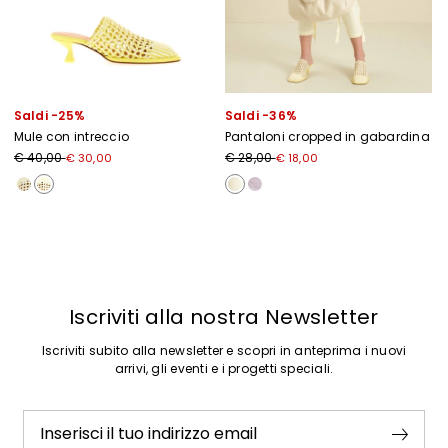
Saldi -25%
Saldi -36%
Mule con intreccio
Pantaloni cropped in gabardina
Prezzo originale € 40,00
Nuovo prezzo € 30,00
Prezzo originale € 28,00
Nuovo prezzo € 18,00
€ 40,00
€ 28,00
€ 30,00
€ 18,00
Precedente
Successivo
Iscriviti alla nostra Newsletter
Iscriviti subito alla newsletter e scopri in anteprima i nuovi
arrivi, gli eventi e i progetti speciali.
Inserisci il tuo indirizzo email