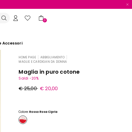
0
e Accessori
HOME PAGE
ABBIGLIAMENTO
|
|
MAGLIE E CARDIGAN DA DONNA
Maglia in puro cotone
Saldi -20%
Prezzo
Nuovo
€ 25,00
€ 20,00
originale
prezzo
€
€
25,00
20,00
Colore:
Rosso Rosa Cipria