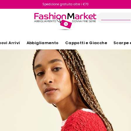
Spedizione gratuita oltre i €70
Reso facile e veloce
ovi Arrivi
Abbigliamento
Cappotti e Giacche
Scarpe 