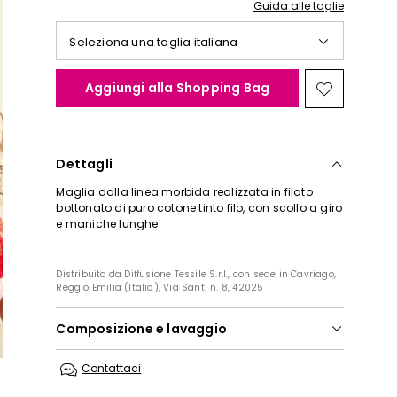
Guida alle taglie
Seleziona una taglia italiana
Aggiungi alla Shopping Bag
Sposta
nella
wishlist
Dettagli
Maglia dalla linea morbida realizzata in filato
bottonato di puro cotone tinto filo, con scollo a giro
r
e maniche lunghe.
ti
Distribuito da Diffusione Tessile S.r.l., con sede in Cavriago,
Reggio Emilia (Italia), Via Santi n. 8, 42025
Composizione e lavaggio
Lavare a mano acqua fredda max 40°; non
Contattaci
candeggiare; non asciugare in tamburo;
asciugare in piano in ombra; ferro tiepido max 120