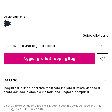
€
€
25,00
20,00
Colore:
Blu Notte
Guida alle taglie
Seleziona una taglia italiana
Aggiungi alla Shopping Bag
Spos
nella
wishl
Dettagli
Maglia dalla linea aderente realizzata in filato di misto viscosa a
coste, con scollo ampio a V e maniche lunghe a campana.
Distribuito da Diffusione Tessile S.r.l., con sede in Cavriago, Reggio Emilia
(Italia), Via Santi n. 8, 42025