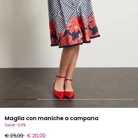
Maglia con maniche a campana
Saldi -20%
Prezzo
Nuovo
€ 25,00
€ 20,00
originale
prezzo