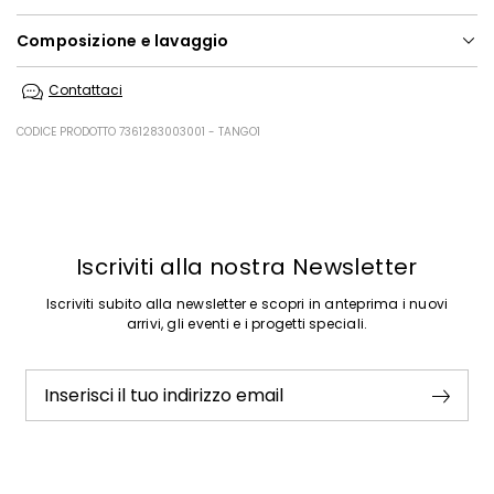
Composizione e lavaggio
Lavare in acqua a mano; non candeggiare; non asciugare in tamburo;
Contattaci
asciugare in piano in ombra; stirare a max 110; lavare a secco delicato
con percloroetilene.
CODICE PRODOTTO 7361283003001 - TANGO1
78% viscosa, 22% poliammide.
Precedente
Successivo
Iscriviti alla nostra Newsletter
Iscriviti subito alla newsletter e scopri in anteprima i nuovi
arrivi, gli eventi e i progetti speciali.
Inserisci il tuo indirizzo email