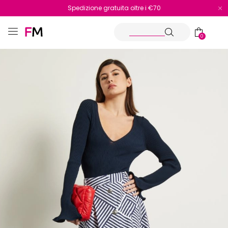
Spedizione gratuita oltre i €70
Reso facile e veloce
0