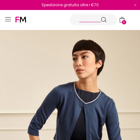
Spedizione gratuita oltre i €70
Reso facile e veloce
0