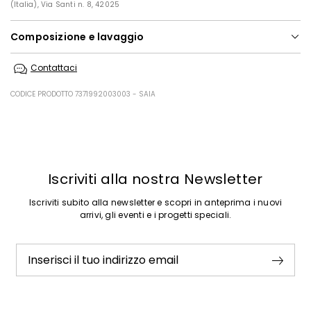
(Italia), Via Santi n. 8, 42025
Composizione e lavaggio
Lavare in acqua a mano; non candeggiare; non asciugare in tamburo;
Contattaci
asciugare in piano in ombra; stirare a max 110; lavare a secco delicato
con percloroetilene.
CODICE PRODOTTO 7371992003003 - SAIA
60% cotone, 40% modal.
Precedente
Successivo
Iscriviti alla nostra Newsletter
Iscriviti subito alla newsletter e scopri in anteprima i nuovi
arrivi, gli eventi e i progetti speciali.
Inserisci il tuo indirizzo email