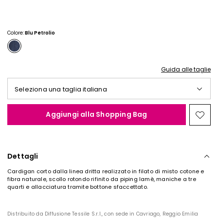
€
€
25,00
20,00
Colore:
Blu Petrolio
Guida alle taglie
Seleziona una taglia italiana
Aggiungi alla Shopping Bag
Spos
nella
wishl
Dettagli
Cardigan corto dalla linea dritta realizzato in filato di misto cotone e
fibra naturale, scollo rotondo rifinito da piping lamè, maniche a tre
quarti e allacciatura tramite bottone sfaccettato.
Distribuito da Diffusione Tessile S.r.l., con sede in Cavriago, Reggio Emilia