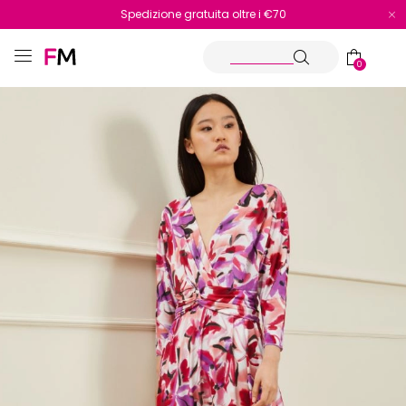
Spedizione gratuita oltre i €70
Reso facile e veloce
0