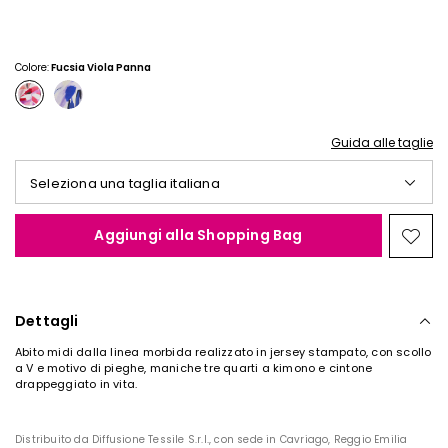
€
€
38,00
30,00
Colore:
Fucsia Viola Panna
Guida alle taglie
Seleziona una taglia italiana
Aggiungi alla Shopping Bag
Spos
nella
wishl
Dettagli
Abito midi dalla linea morbida realizzato in jersey stampato, con scollo
a V e motivo di pieghe, maniche tre quarti a kimono e cintone
drappeggiato in vita.
Distribuito da Diffusione Tessile S.r.l., con sede in Cavriago, Reggio Emilia