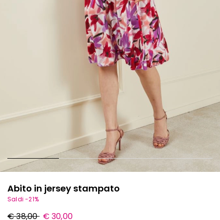
Abito in jersey stampato
Saldi -21%
Prezzo
Nuovo
€ 38,00
€ 30,00
originale
prezzo