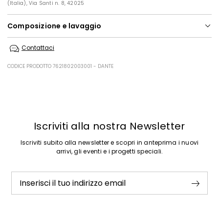
(Italia), Via Santi n. 8, 42025
Composizione e lavaggio
Lavare in acqua 30; non candeggiare; non asciugare in tamburo;
Contattaci
asciugare in piano in ombra; stirare a max 110; lavare a secco delicato
con percloroetilene.
CODICE PRODOTTO 7621802003001 - DANTE
Tessuto a maglia 93% poliestere, 7% elastan; fodera 100% poliestere.
Precedente
Successivo
Iscriviti alla nostra Newsletter
Iscriviti subito alla newsletter e scopri in anteprima i nuovi
arrivi, gli eventi e i progetti speciali.
Inserisci il tuo indirizzo email