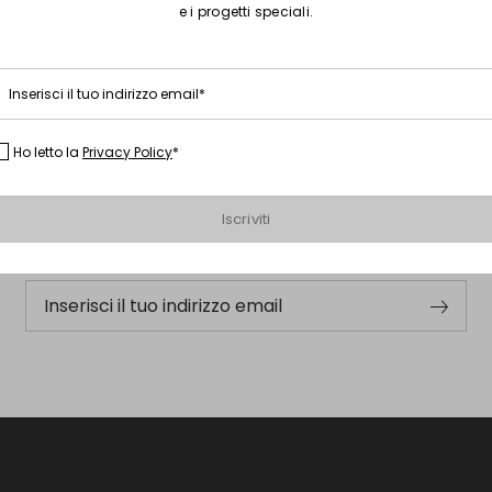
e i progetti speciali.
Inserisci il tuo indirizzo email*
Ho letto la
Privacy Policy
*
Iscriviti alla nostra Newsletter
Iscriviti subito alla newsletter e scopri in anteprima i nuovi
Iscriviti
arrivi, gli eventi e i progetti speciali.
Inserisci il tuo indirizzo email