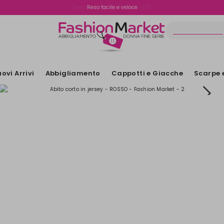
Spedizione gratuita oltre i €70
Reso facile e veloce
ovi Arrivi
Abbigliamento
Cappotti e Giacche
Scarpe 