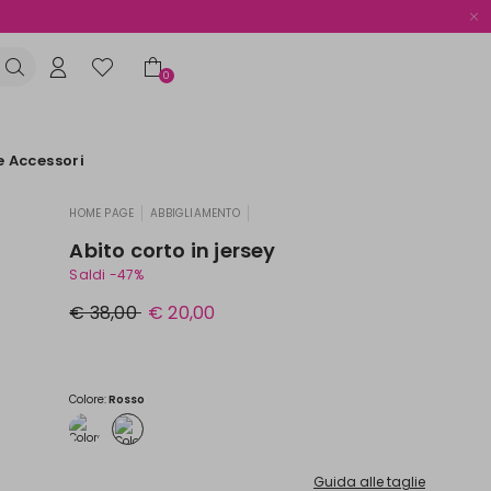
0
e Accessori
HOME PAGE
ABBIGLIAMENTO
|
|
Abito corto in jersey
Saldi -47%
Prezzo
Nuovo
€ 38,00
€ 20,00
originale
prezzo
€
€
38,00
20,00
Colore:
Rosso
Guida alle taglie