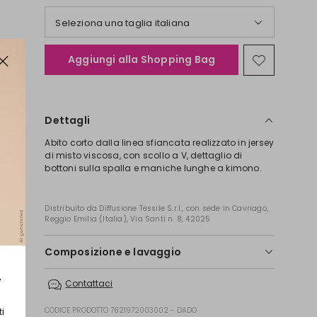
Seleziona una taglia italiana
Aggiungi alla Shopping Bag
Sposta
nella
wishlist
Dettagli
Abito corto dalla linea sfiancata realizzato in jersey
di misto viscosa, con scollo a V, dettaglio di
bottoni sulla spalla e maniche lunghe a kimono.
Distribuito da Diffusione Tessile S.r.l., con sede in Cavriago,
Reggio Emilia (Italia), Via Santi n. 8, 42025
Composizione e lavaggio
Lavare in acqua 30; non candeggiare; non
r
Contattaci
asciugare in tamburo; asciugare in piano in
ombra; stirare a max 110; lavare a secco delicato
CODICE PRODOTTO 7621972003002 - DADO
ti
con percloroetilene.