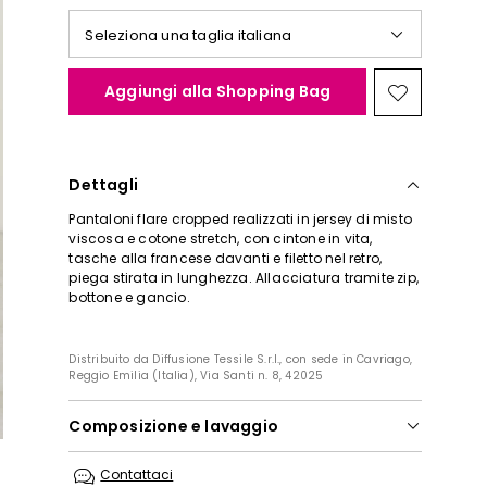
Seleziona una taglia italiana
Aggiungi alla Shopping Bag
Sposta
nella
wishlist
Dettagli
Pantaloni flare cropped realizzati in jersey di misto
viscosa e cotone stretch, con cintone in vita,
tasche alla francese davanti e filetto nel retro,
piega stirata in lunghezza. Allacciatura tramite zip,
bottone e gancio.
Distribuito da Diffusione Tessile S.r.l., con sede in Cavriago,
Reggio Emilia (Italia), Via Santi n. 8, 42025
Composizione e lavaggio
In lavatrice max 30 gradi ridotta azione
Contattaci
meccanica; non candeggiare; non asciugare in