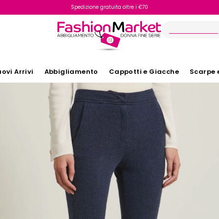
Spedizione gratuita oltre i €70
Reso facile e veloce
ovi Arrivi
Abbigliamento
Cappotti e Giacche
Scarpe 