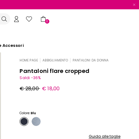
0
e Accessori
HOME PAGE
ABBIGLIAMENTO
PANTALONI DA DONNA
|
|
Pantaloni flare cropped
Saldi -36%
Prezzo
Nuovo
€ 28,00
€ 18,00
originale
prezzo
€
€
28,00
18,00
Colore:
Blu
Guida alle taglie