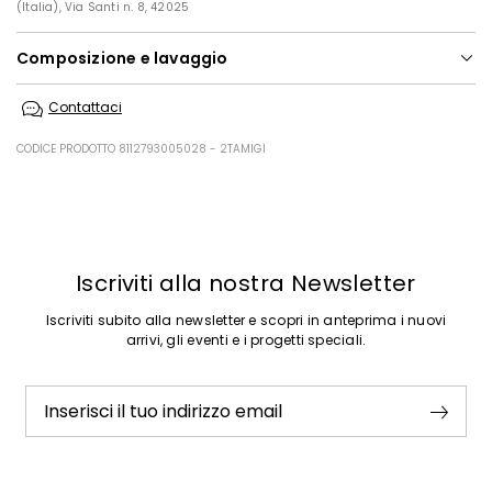
(Italia), Via Santi n. 8, 42025
Composizione e lavaggio
In lavatrice max 30 gradi ridotta azione meccanica; non candeggiare;
Contattaci
non asciugare in tamburo; asciugare appeso in ombra; ferro tiepido
max 120 gradi c; lavare a secco delicato con percloroetilene.; lavare il
capo allacciato.; rovesciare il capo prima del lavaggio.; contiene parti
CODICE PRODOTTO 8112793005028 - 2TAMIGI
non tessili di origine animale.
100% cotone.
Precedente
Successivo
Iscriviti alla nostra Newsletter
Iscriviti subito alla newsletter e scopri in anteprima i nuovi
arrivi, gli eventi e i progetti speciali.
Inserisci il tuo indirizzo email