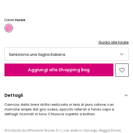
€
€
25,00
20,00
Colore:
Fucsia
Guida alle taglie
Seleziona una taglia italiana
Aggiungi alla Shopping Bag
Spos
nella
wishl
Dettagli
Camicia dalla linea dritta realizzata in tela di puro cotone, con
maniche ampie dal giro sceso, spacchi laterali a fondo capo e
dettagli ricamati in tono. Chiusura coperta a bottoni.
Distribuito da Diffusione Tessile S.r.l., con sede in Cavriago, Reggio Emilia