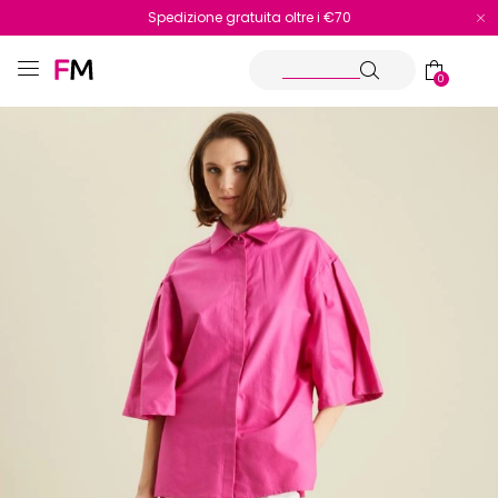
Spedizione gratuita oltre i €70
Reso facile e veloce
0