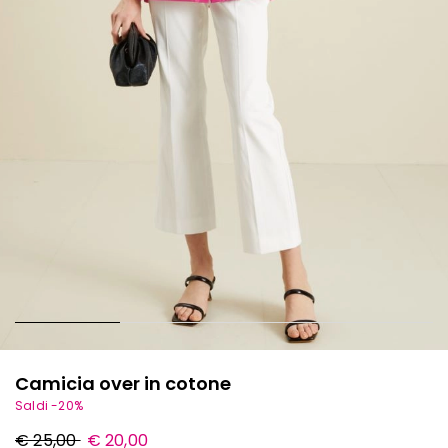
Camicia over in cotone
Saldi -20%
Prezzo
Nuovo
€ 25,00
€ 20,00
originale
prezzo