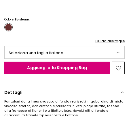
€
€
28,00
18,00
Colore:
Bordeaux
Guida alle taglie
Seleziona una taglia italiana
Aggiungi alla Shopping Bag
Spos
nella
wishl
Dettagli
Pantaloni dalla linea svasata al fondo realizzati in gabardina di misto
viscosa stretch, con cintone e passanti in vita, piega stirata, tasche
alla francese ai fianchi e a filetto dietro, risvolti alti al fondo e
allacciatura tramite zip nascosta e bottone.