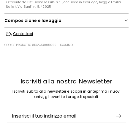
Distribuito da Diffusione Tessile S.r.l., con sede in Cavriago, Reggio Emilia
(Italia), Via Santi n. 8, 42025
Composizione e lavaggio
In lavatrice max 30 gradi ridotta azione meccanica; non candeggiare;
Contattaci
non asciugare in tamburo; asciugare appeso in ombra; ferro tiepido
max 120 gradi c; lavare a secco delicato con percloroetilene.
CODICE PRODOTTO 8132733005022 - 1COSIMO
68% poliestere, 30% viscosa, 2% elastan.
Precedente
Successivo
Iscriviti alla nostra Newsletter
Iscriviti subito alla newsletter e scopri in anteprima i nuovi
arrivi, gli eventi e i progetti speciali.
Inserisci il tuo indirizzo email