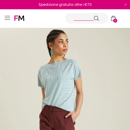
Spedizione gratuita oltre i €70
Reso facile e veloce
0