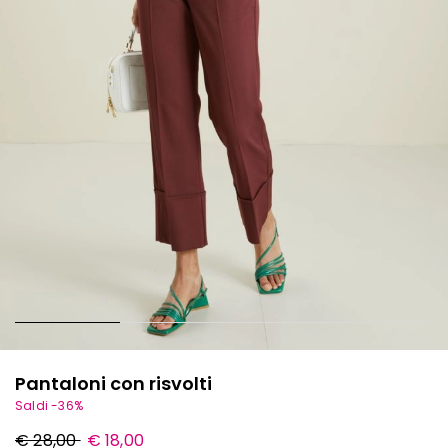
Pantaloni con risvolti
Saldi -36%
Prezzo
Nuovo
€ 28,00
€ 18,00
originale
prezzo