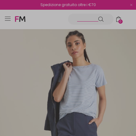
Spedizione gratuita oltre i €70
Reso facile e veloce
0