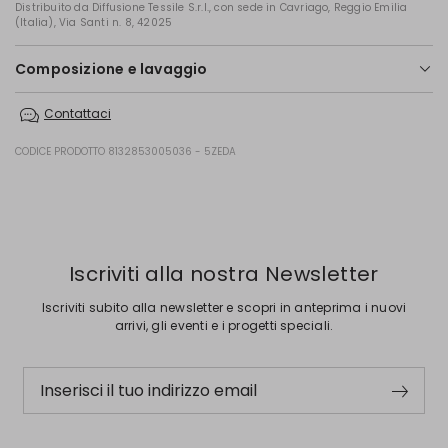
Distribuito da Diffusione Tessile S.r.l., con sede in Cavriago, Reggio Emilia
(Italia), Via Santi n. 8, 42025
Composizione e lavaggio
In lavatrice max 30 gradi ridotta azione meccanica; non candeggiare;
Contattaci
non asciugare in tamburo; asciugare appeso in ombra; ferro tiepido
max 120 gradi c; lavare a secco delicato con percloroetilene.
CODICE PRODOTTO 8132853005036 - 5ZEDA
98% cotone, 2% elastan.
Precedente
Successivo
Iscriviti alla nostra Newsletter
Iscriviti subito alla newsletter e scopri in anteprima i nuovi
arrivi, gli eventi e i progetti speciali.
Inserisci il tuo indirizzo email