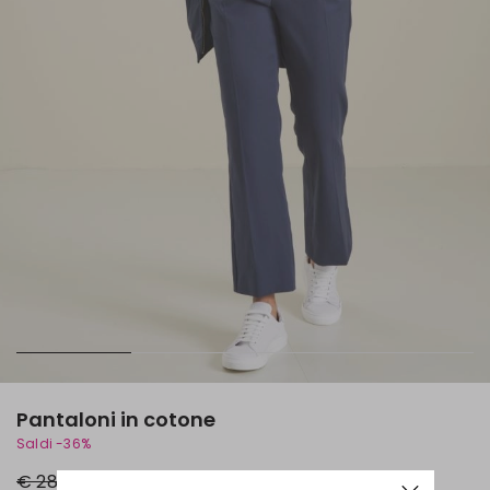
Pantaloni in cotone
Saldi -36%
Prezzo
Nuovo
€ 28,00
€ 18,00
originale
prezzo