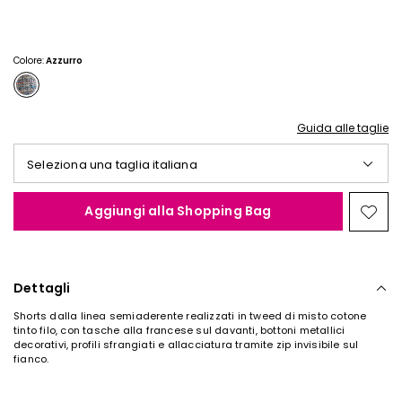
€
€
28,00
18,00
Colore:
Azzurro
Guida alle taglie
Seleziona una taglia italiana
Aggiungi alla Shopping Bag
Spos
nella
wishl
Dettagli
Shorts dalla linea semiaderente realizzati in tweed di misto cotone
tinto filo, con tasche alla francese sul davanti, bottoni metallici
decorativi, profili sfrangiati e allacciatura tramite zip invisibile sul
fianco.