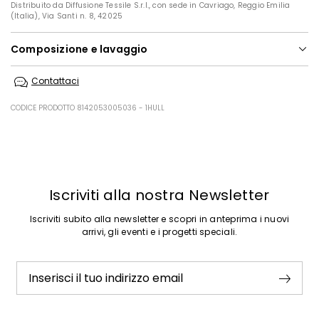
Distribuito da Diffusione Tessile S.r.l., con sede in Cavriago, Reggio Emilia
(Italia), Via Santi n. 8, 42025
Composizione e lavaggio
Non lavare in acqua; non candeggiare; non asciugare in tamburo;
Contattaci
ferro tiepido max 120 gradi c; lavare a secco delicato con
percloroetilene; non lavare ad umido professionale.
CODICE PRODOTTO 8142053005036 - 1HULL
59% cotone, 15% poliestere, 12% poliammide, 10% viscosa, 4% acrilica.
Precedente
Successivo
Iscriviti alla nostra Newsletter
Iscriviti subito alla newsletter e scopri in anteprima i nuovi
arrivi, gli eventi e i progetti speciali.
Inserisci il tuo indirizzo email