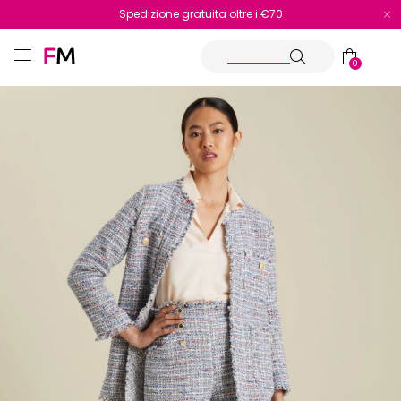
Spedizione gratuita oltre i €70
Reso facile e veloce
0