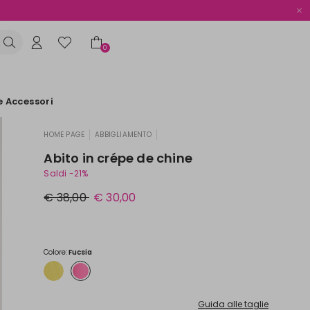
0
e Accessori
HOME PAGE
ABBIGLIAMENTO
|
|
Abito in crépe de chine
Saldi -21%
Prezzo
Nuovo
€ 38,00
€ 30,00
originale
prezzo
€
€
38,00
30,00
Colore:
Fucsia
Guida alle taglie