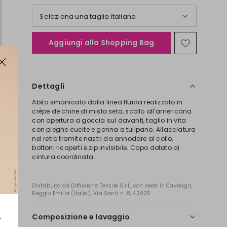
Seleziona una taglia italiana
Aggiungi alla Shopping Bag
Sposta
nella
wishlist
Dettagli
Abito smanicato dalla linea fluida realizzato in
crépe de chine di misto seta, scollo all'americana
con apertura a goccia sul davanti, taglio in vita
con pieghe cucite e gonna a tulipano. Allacciatura
nel retro tramite nastri da annodare al collo,
bottoni ricoperti e zip invisibile. Capo dotato di
cintura coordinata.
Distribuito da Diffusione Tessile S.r.l., con sede in Cavriago,
Reggio Emilia (Italia), Via Santi n. 8, 42025
r
Composizione e lavaggio