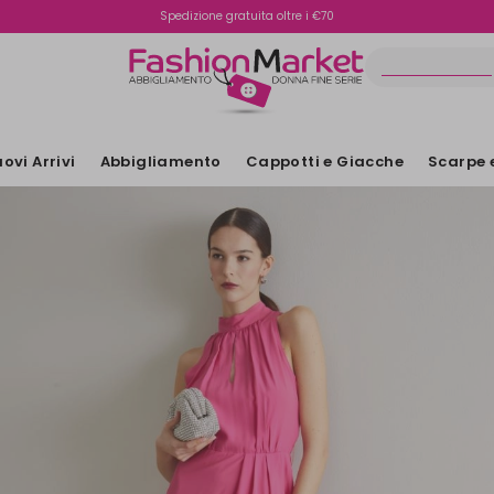
Spedizione gratuita oltre i €70
Reso facile e veloce
ovi Arrivi
Abbigliamento
Cappotti e Giacche
Scarpe 